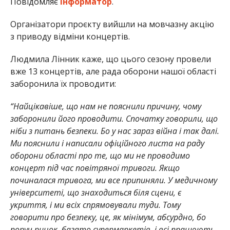
Повідомляє
Інформатор
.
Організатори проєкту вийшли на мовчазну акцію
з приводу відміни концертів.
Людмила Лінник каже, що цього сезону провели
вже 13 концертів, але рада оборони нашої області
заборонила їх проводити:
“Найцікавіше, що нам не пояснили причину, чому
заборонили його проводити. Спочатку говорили, що
ніби з питань безпеки. Бо у нас зараз війна і так далі.
Ми пояснили і написали офіційного листа на раду
оборони області про те, що ми не проводимо
концерт під час повітряної тривоги. Якщо
починалася тривога, ми все припиняли. У медичному
університеті, що знаходиться біля сцени, є
укриття, і ми всіх спрямовували туди. Тому
говорити про безпеку, це, як мінімум, абсурдно, бо
поруч ринок, багато супермаркетів, і всі працюють.