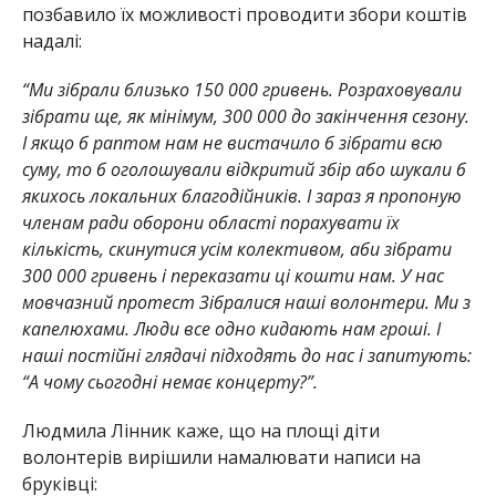
позбавило їх можливості проводити збори коштів
надалі:
“Ми зібрали близько 150 000 гривень. Розраховували
зібрати ще, як мінімум, 300 000 до закінчення сезону.
І якщо б раптом нам не вистачило б зібрати всю
суму, то б оголошували відкритий збір або шукали б
якихось локальних благодійників. І зараз я пропоную
членам ради оборони області порахувати їх
кількість, скинутися усім колективом, аби зібрати
300 000 гривень і переказати ці кошти нам. У нас
мовчазний протест Зібралися наші волонтери. Ми з
капелюхами. Люди все одно кидають нам гроші. І
наші постійні глядачі підходять до нас і запитують:
“А чому сьогодні немає концерту?”.
Людмила Лінник каже, що на площі діти
волонтерів вирішили намалювати написи на
бруківці: