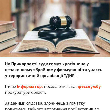
На Прикарпатті судитимуть росіянина у
незаконному збройному формуванні та участь
у терористичній організації “ДНР”.
Пише
Інформатор,
посилаючись на
пресслужбу
прокуратури області.
За даними слідства, злочинець з початку
повномасштабного вторгнення росії вступив до