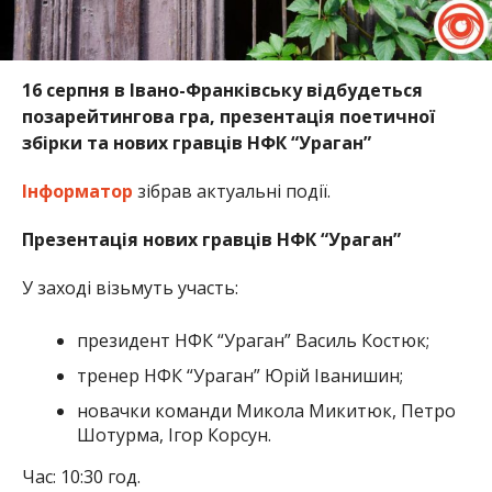
16 серпня в Івано-Франківську відбудеться
позарейтингова гра, презентація поетичної
збірки та нових гравців НФК “Ураган”
Інформатор
зібрав актуальні події.
Презентація нових гравців НФК “Ураган”
У заході візьмуть участь:
президент НФК “Ураган” Василь Костюк;
тренер НФК “Ураган” Юрій Іванишин;
новачки команди Микола Микитюк, Петро
Шотурма, Ігор Корсун.
Час: 10:30 год.