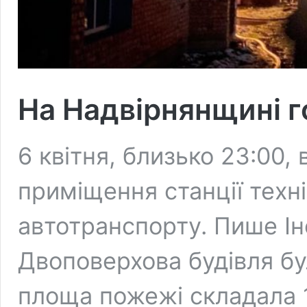
На Надвірнянщині г
6 квітня, близько 23:00, 
приміщення станції техн
автотранспорту. Пише І
Двоповерхова будівля бу
площа пожежі складала 1