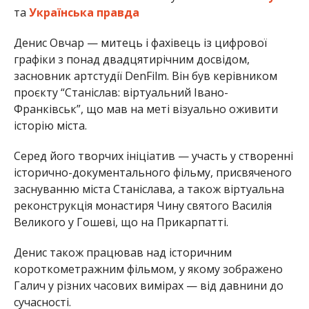
та
Українська правда
Денис Овчар — митець і фахівець із цифрової
графіки з понад двадцятирічним досвідом,
засновник артстудії DenFilm. Він був керівником
проєкту “Станіслав: віртуальний Івано-
Франківськ”, що мав на меті візуально оживити
історію міста.
Серед його творчих ініціатив — участь у створенні
історично-документального фільму, присвяченого
заснуванню міста Станіслава, а також віртуальна
реконструкція монастиря Чину святого Василія
Великого у Гошеві, що на Прикарпатті.
Денис також працював над історичним
короткометражним фільмом, у якому зображено
Галич у різних часових вимірах — від давнини до
сучасності.