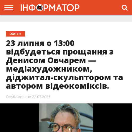
ГОЛОВНА
ЖИТТЯ
ВЛАДА
ГРОШІ
ТРЕШ
ТИСМЕНИЦЯ
НАДВІРНА
РОЗСЛІДУВАННЯ
АФІША
РЕКЛАМА
ПРО
ПРОЄКТ
ЖИТТЯ
23 липня о 13:00
відбудеться прощання з
Денисом Овчарем —
медіахудожником,
діджитал-скульптором та
автором відеокоміксів.
Опубліковано
22.07.2025