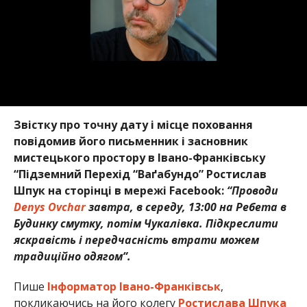
Звістку про точну дату і місце поховання
повідомив його письменник і засновник
мистецького простору в Івано-Франківську
“Підземний Перехід “Ваґабундо” Ростислав
Шпук на сторінці в мережі Facebook:
“Проводи
Denys Ovchar
завтра, в середу, 13:00 на Ребета в
Будинку смутку, потім Чукалівка. Підкреслити
яскравість і передчасність втрати можем
традиційно одягом”.
Пише
Інформатор Івано-Франківськ
,
покликаючись на його колегу
Ростислава Шпука