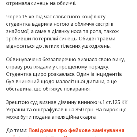
отримала синець на обличчі.
Через 15 хв під час словесного конфлікту
студентка вдарила ногою в обличчя сестрі її
знайомої, а саме в ділянку носа та рота, також
зробивши потерпілій синець. Обидві травми
відносяться до легких тілесних ушкоджень.
Обвинувачена беззаперечно визнала свою вину,
справу розглядали у спрощеному порядку.
Студентка щиро розкаялася. Один із інцидентів
був вчинений щодо малолітньої дитини, а це
обставина, що обтяжує покарання.
Зрештою суд визнав дівчину винною ч.1 ст.125 КК
України та оштрафував її на 850 грн. На вирок ще
може бути подана апеляційна скарга.
До теми:
Повідомив про фейкове замінування