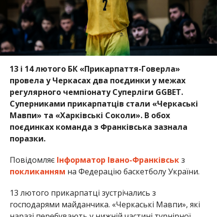
13 і 14 лютого БК «Прикарпаття-Говерла»
провела у Черкасах два поєдинки у межах
регулярного чемпіонату Суперліги GGBET.
Суперниками прикарпатців стали «Черкаські
Мавпи» та «Харківські Соколи». В обох
поєдинках команда з Франківська зазнала
поразки.
Повідомляє
Інформатор Івано-Франківськ
з
покликанням
на Федерацію баскетболу України.
13 лютого прикарпатці зустрічались з
господарями майданчика. «Черкаські Мавпи», які
наразі перебувають у нижній частині турнірної