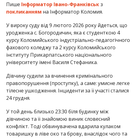
Пише
Інформатор Івано-Франківськ
з
покликанням
на Інформатор Коломия.
У вироку суду від 9 лютого 2026 року йдеться, що
уродженка с. Богородичин, яка є студенткою 4
курсу Коломийського індустріально-педагогічного
фахового коледжу та 2 курсу Коломийського
інституту Прикарпатського національного
університету імені Василя Стефаника.
Дівчину судили за вчинення кримінального
правопорушення (проступку), а саме: умисне легке
тілесне ушкодження. Інциденти за її участі сталися
24 грудня.
У той день близько 23:30 біля будинку між
дівчиною та її знайомою виник словесний
конфлікт. Тоді обвинувачена вдарила кулаком
товаришку в ліве око та брову, внаслідок чого та