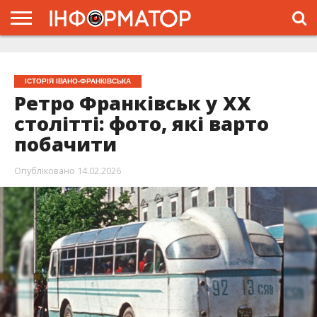
ГОЛОВНА
ЖИТТЯ
ВЛАДА
ГРОШІ
ТРЕШ
ТИСМЕНИЦЯ
НАДВІРНА
РОЗСЛІДУВАННЯ
АФІША
РЕКЛАМА
ПРО
ПРОЄКТ
ІСТОРІЯ ІВАНО-ФРАНКІВСЬКА
Ретро Франківськ у ХХ
столітті: фото, які варто
побачити
Опубліковано
14.02.2026