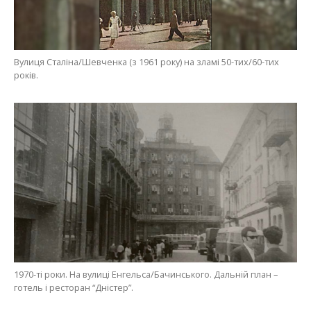
Вулиця Сталіна/Шевченка (з 1961 року) на зламі 50-тих/60-тих
років.
1970-ті роки. На вулиці Енгельса/Бачинського. Дальній план –
готель і ресторан “Дністер”.