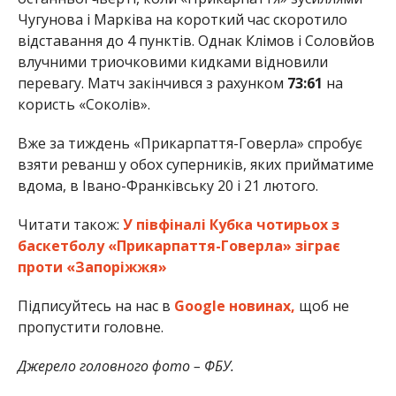
Чугунова і Марківа на короткий час скоротило
відставання до 4 пунктів. Однак Клімов і Соловйов
влучними триочковими кидками відновили
перевагу. Матч закінчився з рахунком
73:61
на
користь «Соколів».
Вже за тиждень «Прикарпаття-Говерла» спробує
взяти реванш у обох суперників, яких прийматиме
вдома, в Івано-Франківську 20 і 21 лютого.
Читати також:
У півфіналі Кубка чотирьох з
баскетболу «Прикарпаття-Говерла» зіграє
проти «Запоріжжя»
Підписуйтесь на нас в
Google новинах,
щоб не
пропустити головне.
Джерело головного фото – ФБУ.