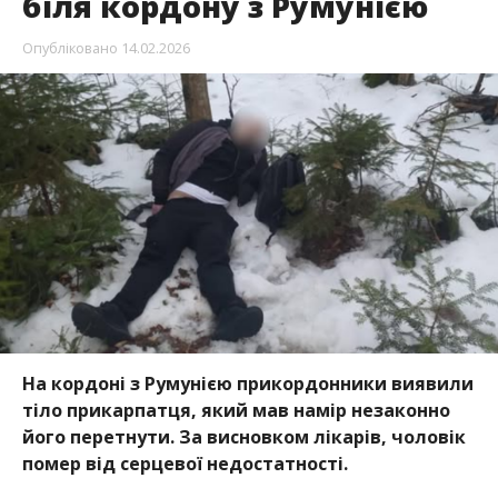
біля кордону з Румунією
Опубліковано
14.02.2026
На кордоні з Румунією прикордонники виявили
тіло прикарпатця, який мав намір незаконно
його перетнути. За висновком лікарів, чоловік
помер від серцевої недостатності.