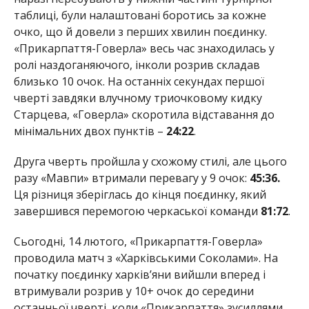
таблиці, були налаштовані боротись за кожне
очко, що й довели з перших хвилин поєдинку.
«Прикарпаття-Говерла» весь час знаходилась у
ролі наздоганяючого, інколи розрив складав
близько 10 очок. На останніх секундах першої
чверті завдяки влучному триочковому кидку
Старцева, «Говерла» скоротила відставання до
мінімальних двох пунктів –
24:22
.
Друга чверть пройшла у схожому стилі, але цього
разу «Мавпи» втримали перевагу у 9 очок:
45:36.
Ця різниця зберіглась до кінця поєдинку, який
завершився перемогою черкаської команди
81:72
.
Сьогодні, 14 лютого, «Прикарпаття-Говерла»
проводила матч з «Харківськими Соколами». На
початку поєдинку харків’яни вийшли вперед і
втримували розрив у 10+ очок до середини
останньої чверті, коли «Прикарпаття» зусиллями