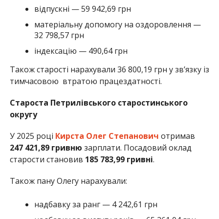
відпускні — 59 942,69 грн
матеріальну допомогу на оздоровлення —
32 798,57 грн
індексацію — 490,64 грн
Також старості нарахували 36 800,19 грн у звʼязку із
тимчасовою втратою працездатності.
Староста Петрилівського старостинського
округу
У 2025 році
Кирста Олег Степанович
отримав
247 421,89 гривню
зарплати. Посадовий оклад
старости становив
185 783,99 гривні
.
Також пану Олегу нарахували:
надбавку за ранг — 4 242,61 грн