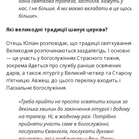
одна святкова трапеза, застілля, кажуть у
нас. І не більше. А ми маємо вкладати в це щось
більше».
Які великодні традиції шанує церква?
Отець Юліан розповідає, що традиції святкування
Великодня розпочинаються заздалегідь. І основні
— це участь у богослужіннях Страсного тижня,
зокрема йдеться про службу раніше освячених
дарів, а також літургії у Великий четвер та Старсну
пʼятницю. Авжеш, до цього переліку входить і
Пасхальне богослужіння.
«Треба прийти не просто освятити кошик за
декілька хвилин до закінчення літургії і додому
на трапезу. Ні, в жодному разі. Потрібно
прийняти участь саме в богослужінні,
послухати Євангеліє, послухати духовні
піснеспіви, які є особливими у день Пасхи