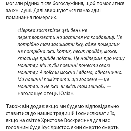
могили рідних після богослужіння, щоб помолитися
за їхні душі. Далі звершуються панахиди і
поминання померлих.
«Церква застерігає цей день не
перетворювати на застілля на кладовищі. Не
потрібно там залишати їжу, адже померлим
не потрібна їжа. Котик, песик прийде, може,
хтось ще прийде поїсть. Це найперше про нашу
молитву. Ми туди повинні понести свою
молитву. А поїсти можна і вдома, однозначно.
Ми повинні пам’ятати, що головне — це
молитва, а не їжа чи якісь там звичаї»,
—
наголошує отець Юліан.
Також він додає: якщо ми будемо відповідально
ставитися до наших традицій і осмислювати їх,
якщо на світле Христове Воскресіння для нас
головним буде Ісус Христос, який смертю смерть