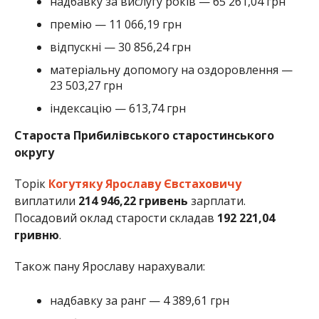
надбавку за вислугу років — 65 261,04 грн
премію — 11 066,19 грн
відпускні — 30 856,24 грн
матеріальну допомогу на оздоровлення —
23 503,27 грн
індексацію — 613,74 грн
Староста Прибилівського старостинського
округу
Торік
Когутяку Ярославу Євстаховичу
виплатили
214 946,22 гривень
зарплати.
Посадовий оклад старости складав
192 221,04
гривню
.
Також пану Ярославу нарахували:
надбавку за ранг — 4 389,61 грн