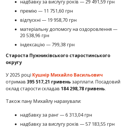
надбавку за вислугу років — 29 491,59 грн
премію — 11 751,60 грн
відпускні — 19 958,70 грн
матеріальну допомогу на оздоровлення —
20 538,96 грн
індексацію — 799,38 грн
Староста Пужниківського старостинського
округу
У 2025 році
Кушнір Михайло Васильович
отримав
395 517,21 гривень
зарплати. Посадовий
оклад старости складав
184 298,78 гривень
.
Також пану Михайлу нарахували:
надбавку за ранг — 6 313,04 грн
надбавку за вислугу років — 57 183,55 грн