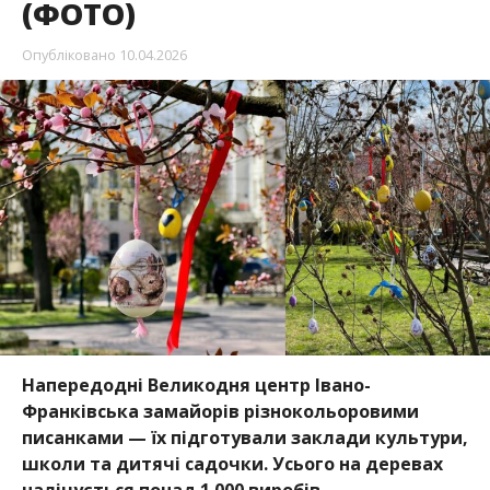
(ФОТО)
Опубліковано
10.04.2026
Напередодні Великодня центр Івано-
Франківська замайорів різнокольоровими
писанками — їх підготували заклади культури,
школи та дитячі садочки. Усього на деревах
налічується понад 1 000 виробів.