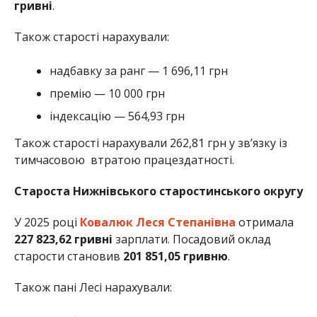
гривні
.
Також старості нарахували:
надбавку за ранг — 1 696,11 грн
премію — 10 000 грн
індексацію — 564,93 грн
Також старості нарахували 262,81 грн у звʼязку із
тимчасовою втратою працездатності.
Староста Нижнівського старостинського округу
У 2025 році
Ковалюк Леся Степанівна
отримала
227 823,62 гривні
зарплати. Посадовий оклад
старости становив
201 851,05 гривню
.
Також пані Лесі нарахували: