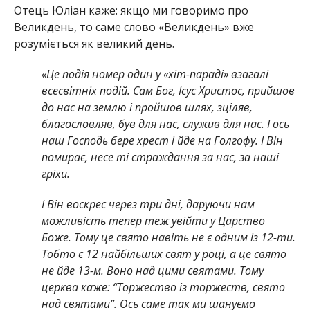
Отець Юліан каже: якщо ми говоримо про
Великдень, то саме слово «Великдень» вже
розуміється як великий день.
«Це подія номер один у «хіт-параді» взагалі
всесвітніх подій. Сам Бог, Ісус Христос, прийшов
до нас на землю і пройшов шлях, зціляв,
благословляв, був для нас, служив для нас. І ось
наш Господь бере хрест і йде на Голгофу. І Він
помирає, несе ті страждання за нас, за наші
гріхи.
І Він воскрес через три дні, даруючи нам
можливість тепер теж увійти у Царство
Боже. Тому це свято навіть не є одним із 12-ти.
Тобто є 12 найбільших свят у році, а це свято
не йде 13-м. Воно над цими святами. Тому
церква каже: “Торжество із торжеств, свято
над святами”. Ось саме так ми шануємо