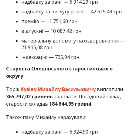
надбавку за ранг — 6 914,29 грн
надбавку за вислугу років — 42 619,49 грн
премію — 11 751,60 грн
відпускні — 10 087,42 грн
матеріальну допомогу на оздоровлення —
21 915,08 грн
індексацію — 735,94 грн
Староста Олешівського старостинського
округу
Торік
Кузіву Михайлу Васильовичу
виплатили
365 797,02 гривень
зарплати. Посадовий оклад
старости складав
184 644,95 гривні
.
Також пану Михайлу нарахували:
надбавку за ранг — 6 324,90 грн