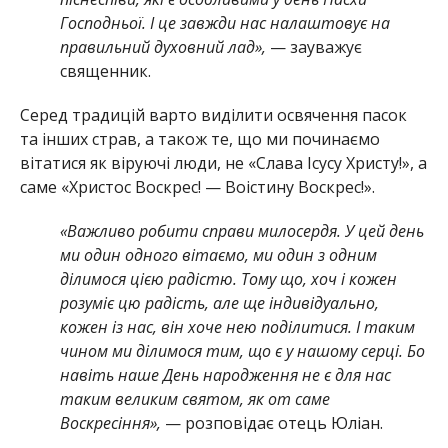
Господньої. І це завжди нас налаштовує на
правильний духовний лад»,
— зауважує
священник.
Серед традицій варто виділити освячення пасок
та інших страв, а також те, що ми починаємо
вітатися як віруючі люди, не «Слава Ісусу Христу!», а
саме «Христос Воскрес! — Воістину Воскрес!».
«Важливо робити справи милосердя. У цей день
ми один одного вітаємо, ми один з одним
ділимося цією радістю. Тому що, хоч і кожен
розуміє цю радість, але ще індивідуально,
кожен із нас, він хоче нею поділитися. І таким
чином ми ділимося тим, що є у нашому серці. Бо
навіть наше День народження не є для нас
таким великим святом, як от саме
Воскресіння»,
— розповідає отець Юліан.