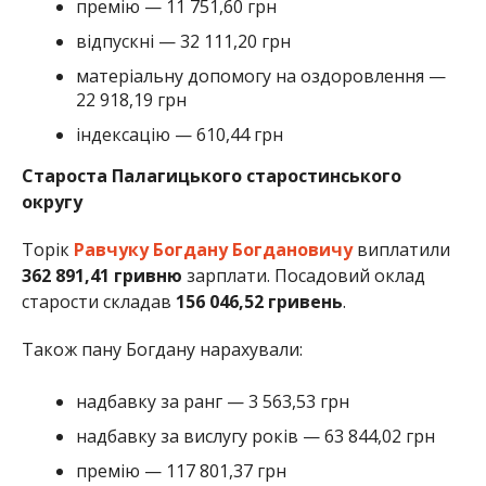
премію — 11 751,60 грн
відпускні — 32 111,20 грн
матеріальну допомогу на оздоровлення —
22 918,19 грн
індексацію — 610,44 грн
Староста Палагицького старостинського
округу
Торік
Равчуку Богдану Богдановичу
виплатили
362 891,41 гривню
зарплати. Посадовий оклад
старости складав
156 046,52 гривень
.
Також пану Богдану нарахували:
надбавку за ранг — 3 563,53 грн
надбавку за вислугу років — 63 844,02 грн
премію — 117 801,37 грн