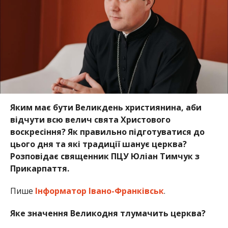
Яким має бути Великдень християнина, аби
відчути всю велич свята Христового
воскресіння? Як правильно підготуватися до
цього дня та які традиції шанує церква?
Розповідає священник ПЦУ Юліан Тимчук з
Прикарпаття.
Пише
Інформатор Івано-Франківськ
.
Яке значення Великодня тлумачить церква?