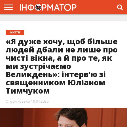
ГОЛОВНА
ЖИТТЯ
ВЛАДА
ГРОШІ
ТРЕШ
ТИСМЕНИЦЯ
НАДВІРНА
РОЗСЛІДУВАННЯ
АФІША
РЕКЛАМА
ПРО
ПРОЄКТ
ЖИТТЯ
«Я дуже хочу, щоб більше
людей дбали не лише про
чисті вікна, а й про те, як
ми зустрічаємо
Великдень»: інтервʼю зі
священником Юліаном
Тимчуком
Опубліковано
10.04.2026