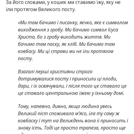
За його словами, у кошик ми ставимо їжу, яку не
їли протягом Великого посту.
«Ми там бачимо і писанку, яєчко, яке є символом
виходження з гробу. Ми бачимо символ Ісуса
Христа, бо з гробу виходить життя. Ми
бачимо там паску, як хліб. Ми бачимо там
ковбасу. Ми ці страви ми не їли протягом
посту.
Взагалі перші християни строго
дотримувалися посту і приносили ці плоди,
дари, і їх освячували, і після того це ставало це
це ставало центральною їжею у їхньому домі.
Тому, напевно, дивно, якщо людина увесь
Великий піст споживала м’ясо, їла ту саму ж
ковбаску і тут на Великдень вона її приносить і
знову їсть. Тоді це просто трапеза, просто ще