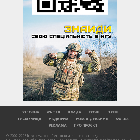
ГОЛОВНА
ЖИТТЯ
ВЛАДА
ГРОШІ
ТРЕШ
ТИСМЕНИЦЯ
НАДВІРНА
РОЗСЛІДУВАННЯ
АФІША
РЕКЛАМА
ПРО ПРОЄКТ
© 2007-2023 Інформатор - Регіональне інтернет-видання.
При повному або частковому використанні матеріалів сайту посилання