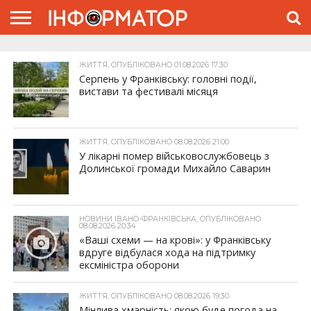
ГОЛОВНА
ЖИТТЯ
ВЛАДА
ГРОШІ
ТРЕШ
ТИСМЕНИЦЯ
НАДВІРНА
РОЗСЛІДУВАННЯ
АФІША
РЕКЛАМА
ПРО
ЖИТТЯ, ОПУБЛІКОВАНО 01.08.2026 17:30
ПРОЄКТ
Серпень у Франківську: головні події,
вистави та фестивалі місяця
ЖИТТЯ, ОПУБЛІКОВАНО 08.08.2026 21:00
У лікарні помер військовослужбовець з
Долинської громади Михайло Саварин
НОВИНИ ІВАНО-ФРАНКІВСЬКА, ОПУБЛІКОВАНО
08.08.2026 20:34
«Ваші схеми — на крові»: у Франківську
вдруге відбулася хода на підтримку
ексміністра оборони
ЖИТТЯ, ОПУБЛІКОВАНО 08.08.2026 19:30
Мінлива хмарність: якою буде погода на