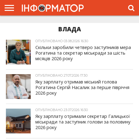
ГОЛОВНА
ЖИТТЯ
ВЛАДА
ГРОШІ
ТРЕШ
ТИСМЕНИЦЯ
НАДВІРНА
РОЗСЛІДУВАННЯ
АФІША
РЕКЛАМА
ПРО
ВЛАДА
ПРОЄКТ
ОПУБЛІКОВАНО 03.08.2026 16:30
Скільки заробили четверо заступників мера
Рогатина та секретар міськради за шість
місяців 2026 року
ОПУБЛІКОВАНО 27.07.2026 17:30
Яку зарплату отримав міський голова
Рогатина Сергій Насалик за перше півріччя
2026 року
ОПУБЛІКОВАНО 23.07.2026 16:30
Яку зарплату отримали секретар Галицької
міськради та заступник голови за половину
2026 року