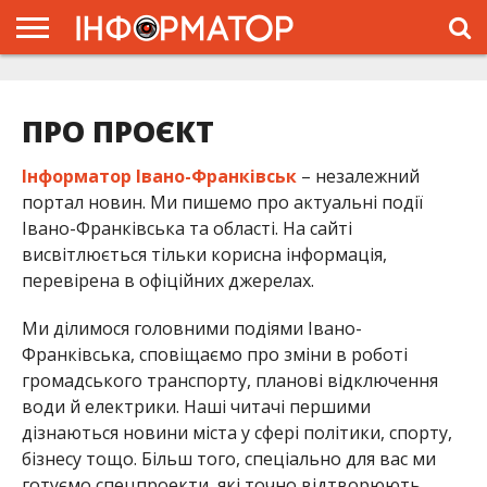
ГОЛОВНА
ЖИТТЯ
ВЛАДА
ГРОШІ
ТРЕШ
ТИСМЕНИЦЯ
НАДВІРНА
РОЗСЛІДУВАННЯ
АФІША
РЕКЛАМА
ПРО
ПРОЄКТ
ПРО ПРОЄКТ
Інформатор Івано-Франківськ
– незалежний
портал новин. Ми пишемо про актуальні події
Івано-Франківська та області. На сайті
висвітлюється тільки корисна інформація,
перевірена в офіційних джерелах.
Ми ділимося головними подіями Івано-
Франківська, сповіщаємо про зміни в роботі
громадського транспорту, планові відключення
води й електрики. Наші читачі першими
дізнаються новини міста у сфері політики, спорту,
бізнесу тощо. Більш того, спеціально для вас ми
готуємо спецпроекти, які точно відтворюють