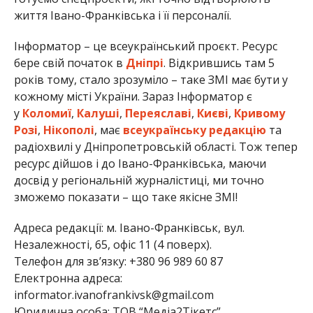
життя Івано-Франківська і її персоналії.
Інформатор – це всеукраїнський проєкт. Ресурс
бере свій початок в
Дніпрі
. Відкрившись там 5
років тому, стало зрозуміло – таке ЗМІ має бути у
кожному місті України. Зараз Інформатор є
у
Коломиї
,
Калуші
,
Переяславі
,
Києві
,
Кривому
Розі
,
Нікополі
, має
всеукраїнську редакцію
та
радіохвилі у Дніпропетровській області. Тож тепер
ресурс дійшов і до Івано-Франківська, маючи
досвід у регіональній журналістиці, ми точно
зможемо показати – що таке якісне ЗМІ!
Адреса редакції: м. Івано-Франківськ, вул.
Незалежності, 65, офіс 11 (4 поверх).
Телефон для зв’язку: +380 96 989 60 87
Електронна адреса:
informator.ivanofrankivsk@gmail.com
Юридична особа: ТОВ “Медіа2Тікетс”