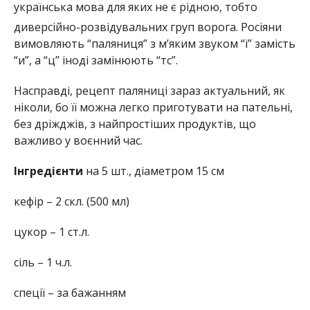
українська мова для яких не є рідною, тобто
диверсійно-розвідувальних груп ворога
. Росіяни
вимовляють “паляниця” з м’яким звуком “і” замість
“и”, а “ц” іноді замінюють “тс”.
Насправді, рецепт паляниці зараз актуальний, як
ніколи, бо її можна легко приготувати на пательні,
без дріжджів, з найпростіших продуктів, що
важливо у воєнний час.
Інгредієнти
на 5 шт., діаметром 15 см
кефір – 2 скл. (500 мл)
цукор – 1 ст.л.
сіль – 1 ч.л.
спеції – за бажанням