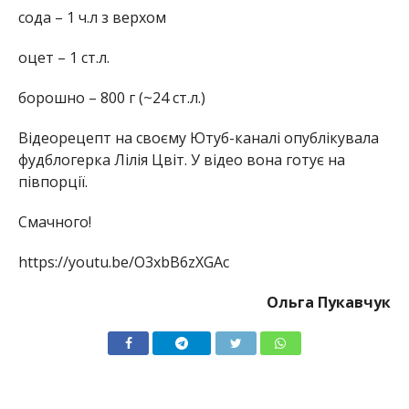
сода – 1 ч.л з верхом
оцет – 1 ст.л.
борошно – 800 г (~24 ст.л.)
Відеорецепт на своєму Ютуб-каналі опублікувала
фудблогерка Лілія Цвіт. У відео вона готує на
півпорції.
Смачного!
https://youtu.be/O3xbB6zXGAc
Ольга Пукавчук