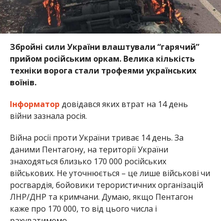
Збройні сили України влаштували “гарячий”
прийом російським оркам. Велика кількість
техніки ворога стали трофеями українських
воїнів.
Інформатор
довідався яких втрат на 14 день
війни зазнала росія.
Війна росії проти України триває 14 день. За
даними Пентагону, на території України
знаходяться близько 170 000 російських
військових. Не уточнюється – це лише військові чи
росгвардія, бойовики терористичних організацій
ЛНР/ДНР та кримчани. Думаю, якщо Пентагон
каже про 170 000, то від цього числа і
рахуватимемо.