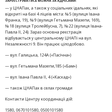
ЗАРЕЄСТРУВАТИСЬ МОЖНА ЗА АДРЕСАМИ:
— у ЦНАПах, а також у соціальних їдальнях, які
відкриті на базі 4 ліцеїв міста: № 5 (вулиця Івана
Франка, 19), № 9 (вулиця Гетьмана Мазепи, 169),
№ 18 (вулиця Тролейбусна, 7), № 22 (вулиця Івана-
Павла ІІ, 24). Зараз основна реєстрація
відбувається у центральному ЦНАПі на вул.
Незалежності 9. Він працює цілодобово.
— вул. Галицька, 124А («Пасічна»)
— вул. Гетьмана Мазепи,185 («Бам»)
— вул. Івана Павла ІІ, 4 («Каскад»)
— також ЦНАПах в селах громади
Контакти Центру координації дій:
1580, 0670101580, 0500101580