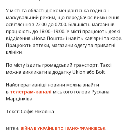
У місті та області діє комендантська година і
маскувальний режим, що передбачає вимкнення
освітлення з 22:00 до 07:00. Більшість магазинів
працюють до 18:00–19:00. У місті працюють деякі
відділення «Нова Пошта» і навіть кав’ярні та кафе.
Працюють аптеки, магазини одягу та приватні
клініки.
По місту їздить громадський транспорт. Таксі
можна викликати в додатку Uklon або Bolt.
Найоперативніші новини можна знайти
в
телеграм-каналі
міського голови Руслана
Марцінківа
Текст: Софія Ніколіна
МІТКИ:
ВІЙНА В УКРАЇНІ
,
ВПО
,
ІВАНО-ФРАНКІВСЬК
,