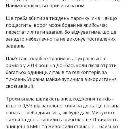
Найімовірніше, всі причини разом.
Ще треба збити за тиждень парочку Іл-ів і, якщо
пощастить, ворог може бодай на якийсь час
перестати літати взагалі, бо відчуватиме, що це
занадто небезпечно та не виконує поставлених
завдань.
Пам’ятаю, подібне трапилось з українською
армією у 2014 році на Донбасі, коли після втрати
багатьох одиниць літаків та гелікоптерів за
тиждень Україна майже зупинила використання
своєї авіації.
Трохи впала швидкість знешкодження танків –
всього 0,5% від загальної сили на день. Це погана
ознака, треба дивитись, як буде далі. Минулого
тижня за день нищили втричі більше. Швидкість
знищення БМП та живої сили стабільні – близько