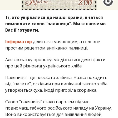
Ті, хто увірвалися до нашої країни, вчаться
вимовляти слово “паляниця”. Ми ж навчимо
Вас її готувати.
Інформатор
ділиться смачнющим, а головне
простим рецептом випікання паляниці.
Але спочатку пропонуємо дізнатися деякі факти
про цей різновид українського хліба.
Паляниця – це плеската хлібина. Назва походить
від “палити”, оскільки при випіканні такого хліба
утворюється суха, іноді пригоріла скоринка.
Слово “паляниця” стало паролем під час
повномасштабного російського нападу на Україну.
Воно використовується для виявлення людей,