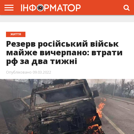
ГОЛОВНА
ЖИТТЯ
ВЛАДА
ГРОШІ
ТРЕШ
ТИСМЕНИЦЯ
НАДВІРНА
РОЗСЛІДУВАННЯ
АФІША
РЕКЛАМА
ПРО
ПРОЄКТ
ЖИТТЯ
Резерв російський військ
майже вичерпано: втрати
рф за два тижні
Опубліковано
09.03.2022