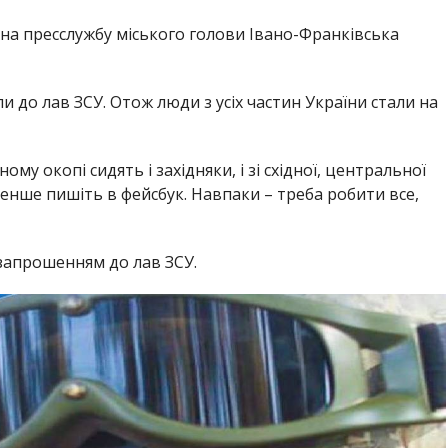
на пресслужбу міського голови Івано-Франківська
и до лав ЗСУ. Отож люди з усіх частин України стали на
ому окопі сидять і західняки, і зі східної, центральної
менше пишіть в фейсбук. Навпаки – треба робити все,
запрошенням до лав ЗСУ.