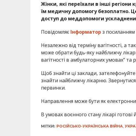
Жінки, які переїхали в інші регіони
їм медичну допомогу безоплатно. Це 
доступ до меддопомоги ускладнений ч
Повідомляє
Інформатор
з посиланням
Незалежно від терміну вагітності, а так
може обрати будь-яку найближчу лікар
вагітності в амбулаторних умовах” та
Щоб знайти ці заклади, зателефонуйт
знайти найближчу лікарню. Звернутися
первинки.
Направлення може бути як електронним
В умовах воєнного стану лікарі готові 
МІТКИ:
РОСІЙСЬКО-УКРАЇНСЬКА ВІЙНА
,
УКРА