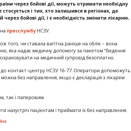
 країни через бойові дії, можуть отримати необхідну
стосується і тих, хто залишився в регіонах, де
ерез бойові дії, і є необхідність змінити лікарню.
 на
пресслужбу
НСЗУ.
ож того, чи ставала вагітна раніше на облік – вона
ню, яка надає медичну допомогу за пакетом “Ведення
 розраховувати на медичний супровід безоплатно.
е до контакт-центру НСЗУ 16-77. Оператори допоможуть
 можна без направлення, якщо є декларація з лікарем
, так і паперовим.
йти назустріч пацієнтам і приймати їх без направлення.
ЇНА