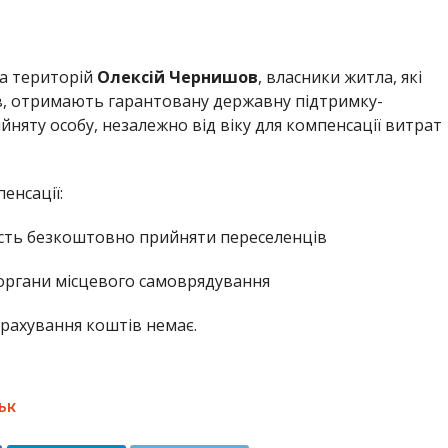
та територій
Олексій Чернишов
, власники житла, які
, отримають гарантовану державну підтримку-
йняту особу, незалежно від віку для компенсації витрат
енсації:
ість безкоштовно прийняти переселенців
органи місцевого самоврядування
арахування коштів немає.
ЬК