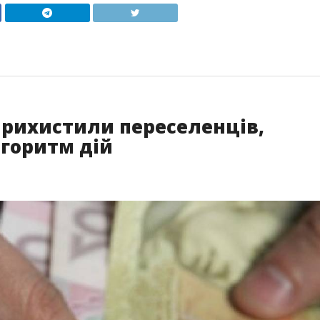
прихистили переселенців,
горитм дій