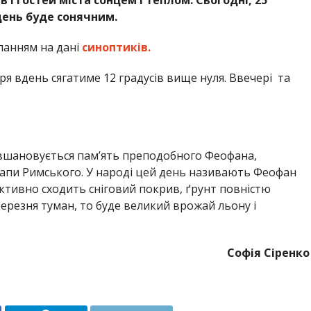
день буде сонячним.
ланням на дані
синоптиків.
ря вдень сягатиме 12 градусів вище нуля. Ввечері та
 вшановується пам’ять преподобного Феофана,
 Папи Римського. У народі цей день називають Феофан
ктивно сходить сніговий покрив, ґрунт повністю
березня туман, то буде великий врожай льону і
Софія Сіренко