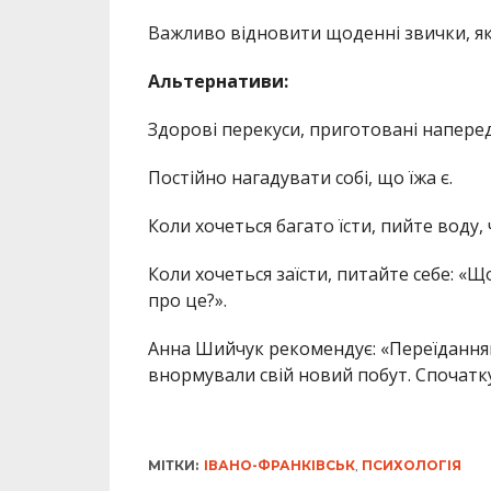
Важливо відновити щоденні звички, які
Альтернативи:
Здорові перекуси, приготовані наперед
Постійно нагадувати собі, що їжа є.
Коли хочеться багато їсти, пийте воду,
Коли хочеться заїсти, питайте себе: «Щ
про це?».
Анна Шийчук рекомендує: «Переїданням 
внормували свій новий побут. Спочатку
МІТКИ:
ІВАНО-ФРАНКІВСЬК
,
ПСИХОЛОГІЯ