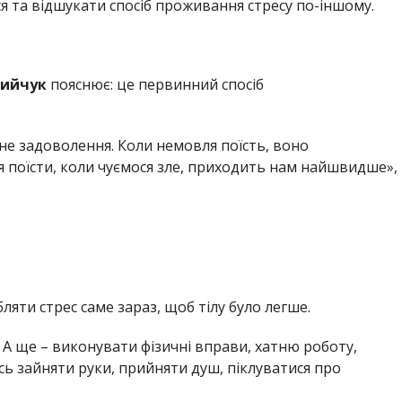
ся та відшукати спосіб проживання стресу по-іншому.
ийчук
пояснює: це первинний спосіб
не задоволення. Коли немовля поїсть, воно
я поїсти, коли чуємося зле, приходить нам найшвидше»,
яти стрес саме зараз, щоб тілу було легше.
 А ще – виконувати фізичні вправи, хатню роботу,
ось зайняти руки, прийняти душ, піклуватися про