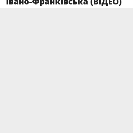
Івано-Франківська (ВІДЕО)
Опубліковано
07.04.2022
В Івано-Франківську для вимушених
переселенців та містян започаткували
безкоштовні уроки з гри на цимбалах. Навчав