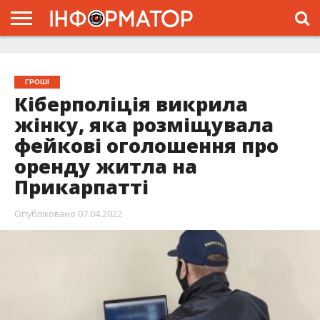
ГОЛОВНА
ЖИТТЯ
ВЛАДА
ГРОШІ
ТРЕШ
ТИСМЕНИЦЯ
НАДВІРНА
РОЗСЛІДУВАННЯ
АФІША
РЕКЛАМА
ПРО
ПРОЄКТ
ГРОШІ
Кіберполіція викрила
жінку, яка розміщувала
фейкові оголошення про
оренду житла на
Прикарпатті
Опубліковано
07.04.2022