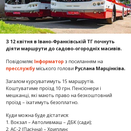
З 12 квітня в Івано-Франківській ТГ почнуть
діяти маршрути до садово-огородніх масивів.
Повідомляє
Інформатор
з посиланням на
пресслужбу
міського голови
Руслана Марцінківа.
Загалом курсуватимуть 15 маршрутів.
Коштуватиме проїзд 10 грн. Пенсіонери і
мешканці, які мають право на безкоштовний
проїзд – їхатимуть безоплатно.
Куди можна буде дістатися:
1. Вокзал – Автоливмаш – ДБК (сади);
2. АС-2 (Пасічна) – Хриплин;