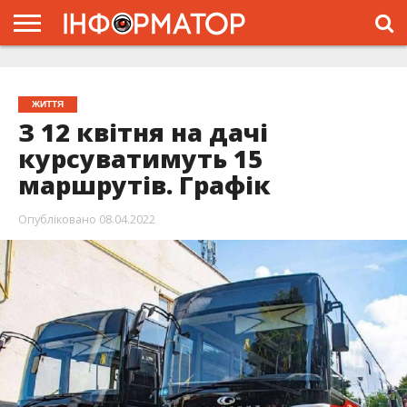
ГОЛОВНА
ЖИТТЯ
ВЛАДА
ГРОШІ
ТРЕШ
ТИСМЕНИЦЯ
НАДВІРНА
РОЗСЛІДУВАННЯ
АФІША
РЕКЛАМА
ПРО
ПРОЄКТ
ЖИТТЯ
З 12 квітня на дачі
курсуватимуть 15
маршрутів. Графік
Опубліковано
08.04.2022