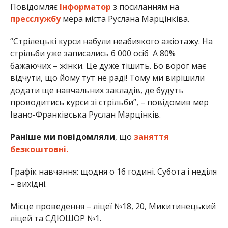
Повідомляє
Інформатор
з посиланням на
пресслужбу
мера міста Руслана Марцінківа.
“Стрілецькі курси набули неабиякого ажіотажу. На
стрільби уже записались 6 000 осіб А 80%
бажаючих – жінки. Це дуже тішить. Бо ворог має
відчути, що йому тут не раді! Тому ми вирішили
додати ще навчальних закладів, де будуть
проводитись курси зі стрільби”, – повідомив мер
Івано-Франківська Руслан Марцінків.
Раніше ми повідомляли
, що
заняття
безкоштовні.
Графік навчання: щодня о 16 годині. Субота і неділя
– вихідні.
Місце проведення – ліцеї №18, 20, Микитинецький
ліцей та СДЮШОР №1.