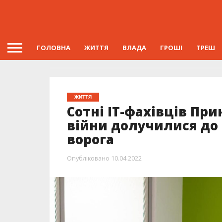
ГОЛОВНА
ЖИТТЯ
ВЛАДА
ГРОШІ
ТРЕШ
ЖИТТЯ
Сотні IT-фахівців При
війни долучилися до
ворога
Опубліковано
10.04.2022