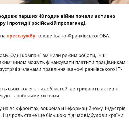
впродовж перших 48 годин війни почали активно
у і протидії російській пропаганді.
 на
пресслужбу
голови Івано-Франківської ОВА
ому. Одні компанії змінили режим роботи, інші
аким чином можуть фінансувати платити працівникам і
зустрічі з членами правління Івано-Франківського ІТ-
ть своїх колег з тих областей, де тривають активні
печують робочими місцями.
на всіх фронтах, зокрема й інформаційному. Індустрія
, і ця роль стане ще більшою під час відбудови країни