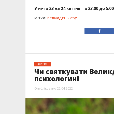
У ніч з 23 на 24 квітня
–
з 23:00 до 5:00
МІТКИ:
ВЕЛИКДЕНЬ
,
СБУ
ЖИТТЯ
Чи святкувати Великд
психологині
Опубліковано
22.04.2022