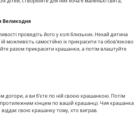
їх дітей, створюйте для них хоча б маленькі свята,
я Великодня
ивості проведіть його у колі близьких. Нехай дитина
 їй можливість самостійно їх прикрасити та обов’язково
онуйте разом прикрасити крашанки, а потім влаштуйте
 догори, а ви б’єте по ній своєю крашанкою. Потім
 протилежним кінцем по вашій крашанці. Чия крашанка
та віддає свою крашанку тому, хто виграв.