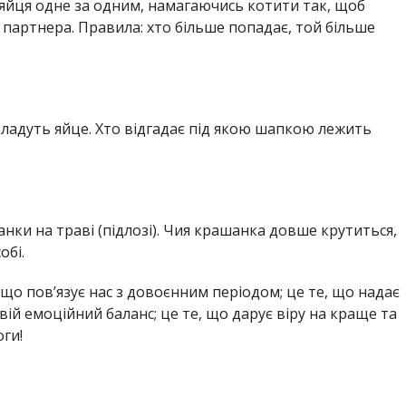
 яйця одне за одним, намагаючись котити так, щоб
артнера. Правила: хто більше попадає, той більше
кладуть яйце. Хто відгадає під якою шапкою лежить
нки на траві (підлозі). Чия крашанка довше крутиться,
обі.
, що пов’язує нас з довоєнним періодом; це те, що надає
ій емоційний баланс; це те, що дарує віру на краще та
ги!