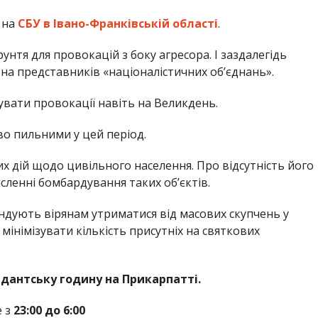
 на
СБУ в Івано-Франківській області
.
нтя для провокацій з боку агресора. І заздалегідь
на представників «націоналістичних об’єднань».
увати провокації навіть на Великдень.
во пильними у цей період.
их дій щодо цивільного населення. Про відсутність його
сленні бомбардування таких об’єктів.
ендують вірянам утриматися від масових скупчень у
мінімізувати кількість присутніх на святкових
дантську годину на Прикарпатті.
 з
23:00 до 6:00