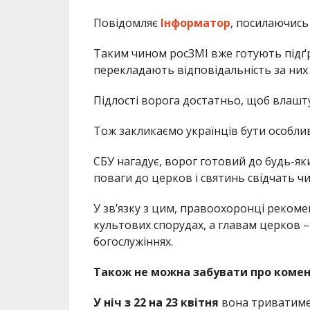
Повідомляє
Інформатор
, посилаючись
Таким чином росЗМІ вже готують підґру
перекладають відповідальність за них 
Підлості ворога достатньо, щоб влашт
Тож закликаємо українців бути особли
СБУ нагадує, ворог готовий до будь-як
поваги до церков і святинь свідчать чи
У зв’язку з цим, правоохоронці реком
культових спорудах, а главам церков – 
богослужіннях.
Також не можна забувати про комен
У ніч з 22 на 23 квітня
вона триватиме