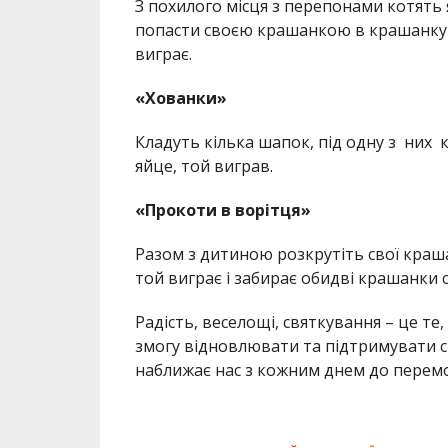
З похилого місця з перепонами котять
попасти своєю крашанкою в крашанку п
виграє.
«Хованки»
Кладуть кілька шапок, під одну з них 
яйце, той виграв.
«Прокоти в ворітця»
Разом з дитиною розкрутіть свої краша
той виграє і забирає обидві крашанки с
Радість, веселощі, святкування – це те
змогу відновлювати та підтримувати св
наближає нас з кожним днем до перемо