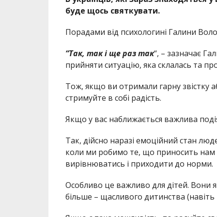
буде щось святкувати.
Порадами від психологині Галини Вол
“Так, так і ще раз так
“, – зазначає Г
прийняти ситуацію, яка склалась та пр
Тож, якщо ви отримали гарну звістку а
стримуйте в собі радість.
Якщо у вас наближається важлива подія
Так, дійсно наразі емоційний стан люд
коли ми робимо те, що приносить нам
вирівнюватись і приходити до норми.
Особливо це важливо для дітей. Вони я
більше – щасливого дитинства (навіть 