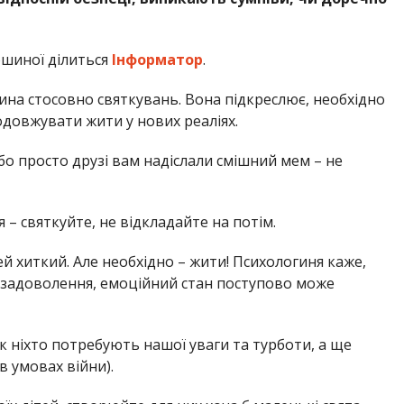
ошиної ділиться
Інформатор
.
алина стосовно святкувань. Вона підкреслює, необхідно
одовжувати жити у нових реаліях.
бо просто друзі вам надіслали смішний мем – не
 – святкуйте, не відкладайте на потім.
ей хиткий. Але необхідно – жити! Психологиня каже,
 задоволення, емоційний стан поступово може
к ніхто потребують нашої уваги та турботи, а ще
в умовах війни).