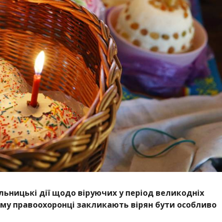
льницькі дії щодо віруючих у період великодніх
ому правоохоронці закликають вірян бути особливо