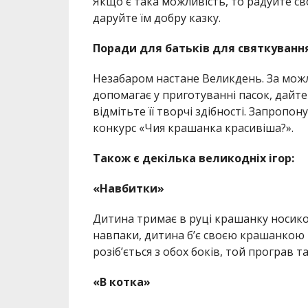
Якщо є така можливість, то радуйте сво
даруйте їм добру казку.
Поради для батьків для святкуванн
Незабаром настане Великдень. За можл
допомагає у приготуванні пасок, дайте
відмітьте її творчі здібності. Запроп
конкурс «Чия крашанка красивіша?».
Також є декілька великодніх ігор:
«Навбитки»
Дитина тримає в руці крашанку носиком
навпаки, дитина б’є своєю крашанкою
розіб’ється з обох боків, той програв 
«В котка»