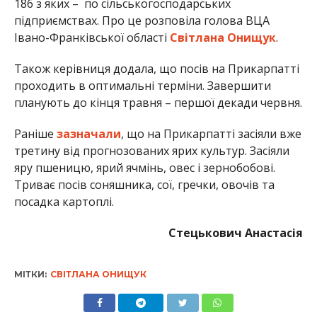
186 з яких – по сільськогосподарських
підприємствах. Про це розповіла голова ВЦА
Івано-Франківської області
Світлана Онищук
.
Також керівниця додала, що посів на Прикарпатті
проходить в оптимальні терміни. Завершити
планують до кінця травня – першої декади червня.
Раніше
зазначали
, що на Прикарпатті засіяли вже
третину від прогнозованих ярих культур. Засіяли
яру пшеницю, ярий ячмінь, овес і зернобобові.
Триває посів соняшника, сої, гречки, овочів та
посадка картоплі.
Стецькович Анастасія
МІТКИ:
СВІТЛАНА ОНИЩУК