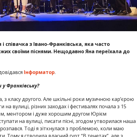
і співачка з Івано-Франківська, яка часто
хожих своїми піснями. Нещодавно Яна переїхала до
 довідався
Інформатор
.
 у Франківську?
а, з класу другого. Але шкільні роки музичною кар’єрою
 на вулиці, різних заходах і фестивалях почала з 15
ачем, ментором і дуже хорошим другом Юрієм
тупати на вулиці, писати пісні, згодом утворилася наша
 розпався. Тоді я зіткнулася з проблемою, коли маю
ти. Тому я створила власний гурт “В тенетах”, але з