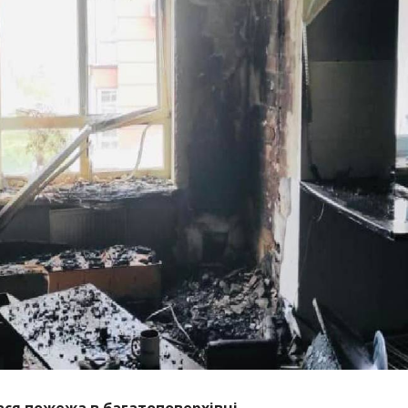
лася пожежа в багатоповерхівці.