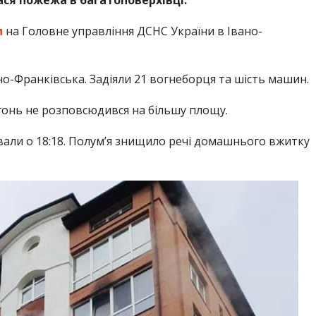
м
на Головне управління ДСНС України в Івано-
о-Франківська. Задіяли 21 вогнеборця та шість машин.
огонь не розповсюдився на більшу площу.
ували о 18:18. Полум’я знищило речі домашнього вжитку