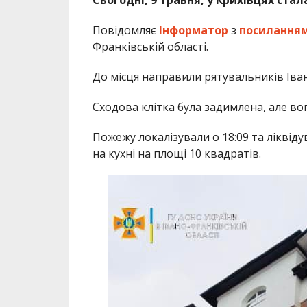
Повідомляє
Інформатор
з
посилання
Франківській області.
До місця направили рятувальників Іван
Сходова клітка була задимлена, але в
Пожежу локалізували о 18:09 та ліквід
на кухні на площі 10 квадратів.