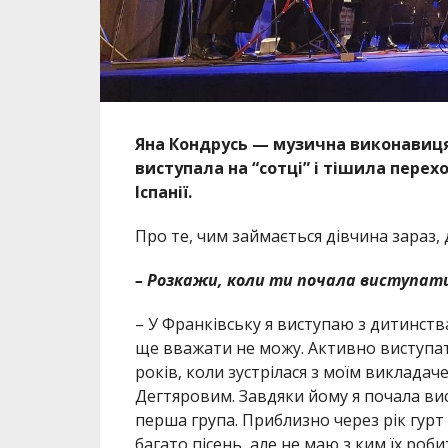
Яна Кондрусь — музична виконавиця 
виступала на “сотці” і тішила пере
Іспанії.
Про те, чим займається дівчина зараз,
– Розкажи, коли ти почала виступати
– У Франківську я виступаю з дитинств
ще вважати не можу. Активно виступати
років, коли зустрілася з моїм виклад
Дегтяровим. Завдяки йому я почала вис
перша група. Приблизно через рік гурт
багато пісень, але не маю з ким їх роби