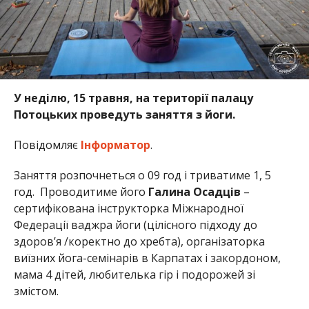
У неділю, 15 травня, на території палацу
Потоцьких проведуть заняття з йоги.
Повідомляє
Інформатор
.
Заняття розпочнеться о 09 год і триватиме 1, 5
год. Проводитиме його
Галина Осадців
–
cертифікована інструкторка Міжнародної
Федерації ваджра йоги (цілісного підходу до
здоров’я /коректно до хребта), організаторка
виїзних йога-семінарів в Карпатах і закордоном,
мама 4 дітей, любителька гір і подорожей зі
змістом.