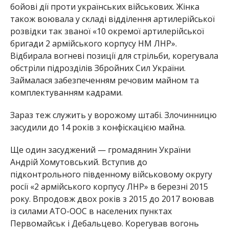
бойові дії проти українських військових. Жінка
також воювала у складі відділення артилерійської
розвідки так званої «10 окремої артилерійської
бригади 2 армійського корпусу НМ ЛНР».
Відбирала вогневі позиції для стрільби, корегувала
обстріли підрозділів Збройних Сил України.
Займалася забезпеченням речовим майном та
комплектуванням кадрами.
Зараз теж служить у ворожому штабі. Злочинницю
засудили до 14 років з конфіскацією майна.
Ще один засуджений — громадянин України
Андрій Хомутовський. Вступив до
підконтрольного південному військовому округу
росії «2 армійського корпусу ЛНР» в березні 2015
року. Впродовж двох років з 2015 до 2017 воював
із силами АТО-ООС в населених пунктах
Первомайськ і Дебальцево. Корегував вогонь