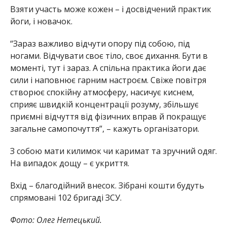
Взяти участь може кожен – і досвідчений практик
йоги, і новачок.
“Зараз важливо відчути опору під собою, під
ногами. Відчувати своє тіло, своє дихання. Бути в
моменті, тут і зараз. А спільна практика йоги дає
сили і наповнює гарним настроєм. Свіже повітря
створює спокійну атмосферу, насичує киснем,
сприяє швидкій концентрації розуму, збільшує
приємні відчуття від фізичних вправ й покращує
загальне самопочуття”, – кажуть організатори.
З собою мати килимок чи каримат та зручний одяг.
На випадок дощу – є укриття.
Вхід – благодійний внесок. Зібрані кошти будуть
спрямовані 102 бригаді ЗСУ.
Фото: Олег Нетецький.