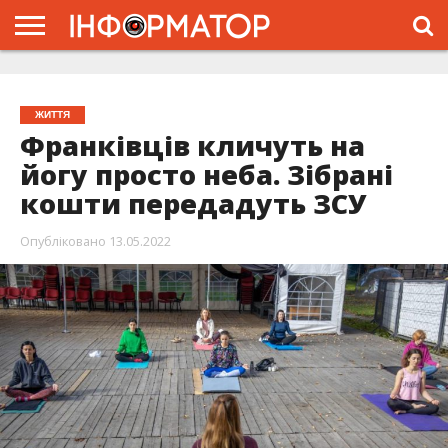
ГОЛОВНА
ЖИТТЯ
ВЛАДА
ГРОШІ
ТРЕШ
ТИСМЕНИЦЯ
НАДВІРНА
РОЗСЛІДУВАННЯ
АФІША
РЕКЛАМА
ПРО
ПРОЄКТ
ЖИТТЯ
Франківців кличуть на
йогу просто неба. Зібрані
кошти передадуть ЗСУ
Опубліковано
13.05.2022