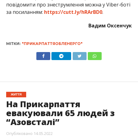
повідомити про знеструмлення можна у Viber-боті
за посиланням:
https://cutt.ly/hRArBD0
.
Вадим Оксенчук
МІТКИ:
"ПРИКАРПАТТЯОБЛЕНЕРГО"
ЖИТТЯ
На Прикарпаття
евакуювали 65 людей з
“Азовсталі”
Опубліковано
14.05.2022