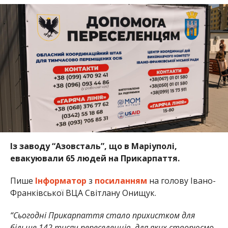
Із заводу “Азовсталь”, що в Маріуполі,
евакуювали 65 людей на Прикарпаття.
Пише
Інформатор
з
посиланням
на голову Івано-
Франківської ВЦА Світлану Онищук.
“Сьогодні Прикарпаття стало прихистком для
більше 142 тисяч переселенців, для яких створюємо