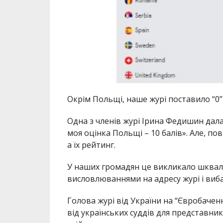
Окрім Польщі, наше журі поставило “0” 
Одна з членів журі Ірина Федишин дал
моя оцінка Польщі – 10 балів». Але, по
а їх рейтинг.
У наших громадян це викликало шквал 
висловлюваннями на адресу журі і виб
Голова журі від України на “Євробачен
від українських суддів для представник