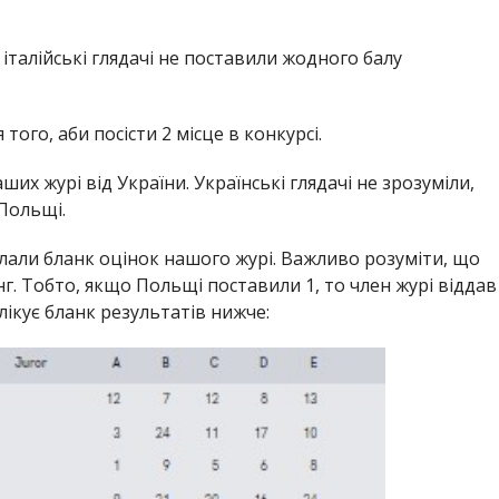
талійські глядачі не поставили жодного балу
 того, аби посісти 2 місце в конкурсі.
ших журі від України. Українські глядачі не зрозуміли,
Польщі.
лали бланк оцінок нашого журі. Важливо розуміти, що
нг. Тобто, якщо Польщі поставили 1, то член журі віддав
блікує бланк результатів нижче: