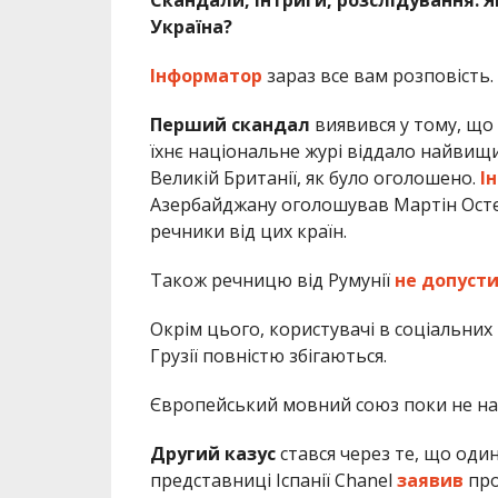
Україна?
Інформатор
зараз все вам розповість.
Перший скандал
виявився у тому, що 
їхнє національне журі віддало найвищи
Великій Британії, як було оголошено.
І
Азербайджану оголошував Мартін Осте
речники від цих країн.
Також речницю від Румунії
не допусти
Окрім цього, користувачі в соціальни
Грузії повністю збігаються.
Європейський мовний союз поки не на
Другий казус
стався через те, що один
представниці Іспанії Chanel
заявив
про