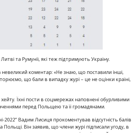
Литві та Румунії, які теж підтримують Україну.
а невеликий коментар: «Не знаю, що поставили інші,
вторюємо, що бали в випадку журі – це не оцінки країні,
хейту. Їхні пости в соцмережах наповнені обурливими
аченнями перед Польщею та її громадянами.
ні-2022” Вадим Лисиця прокоментував відсутність балів
а Польщі. Він заявив, що члени журі підписали угоду, в