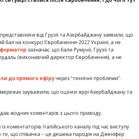
представники від Грузії та Азербайджану заявили, що
й бал на конкурсі Євробачення-2022 Україні, а не
нформатор
зазначає, що бали Румунії, Грузії та
рдаль (виконавчий директор Євробачення), а не
ли до прямого ефіру
через “технічні проблеми”.
х мережах зауважили, що оцінки журі Азербайджану та
дав жодних коментарів з цього приводу.
 із коментаторів італійського каналу під час виступу
 те, що співачка – це дешева пародія на Дженіфер