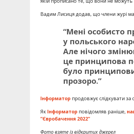
якій прописано те, що вони не можуть 
Вадим Лисиця додав, що члени журі ма
“Мені особисто п
у польського нар
Але нічого зміню
це принципова п
було принциповим
прозоро.”
Інформатор
продовжує слідкувати за с
Як
Інформатор
повідомляв раніше,
на
“Євробачення 2022”
Фото взяте із відкритих джерел