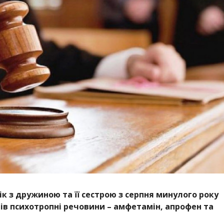
к з дружиною та її сестрою з серпня минулого року
ів психотропні речовини – амфетамін, апрофен та