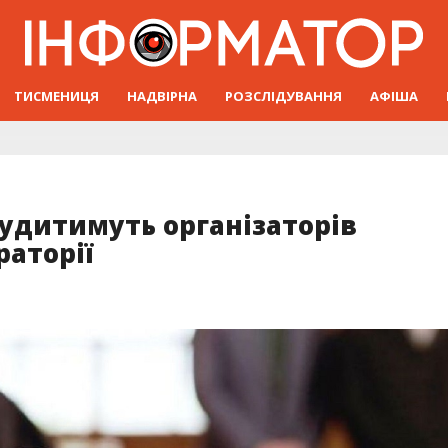
ТИСМЕНИЦЯ
НАДВІРНА
РОЗСЛІДУВАННЯ
АФІША
судитимуть організаторів
раторії