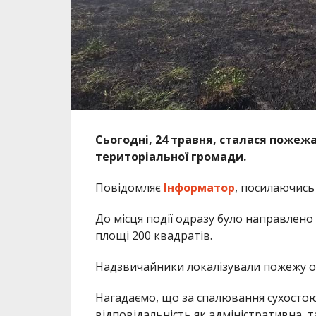
Сьогодні, 24 травня, сталася пожежа
територіальної громади.
Повідомляє
Інформатор
, посилаючись
До місця події одразу було направлено
площі 200 квадратів.
Надзвичайники локалізували пожежу о 13
Нагадаємо, що за спалювання сухостою
відповідальність як адміністративна, т