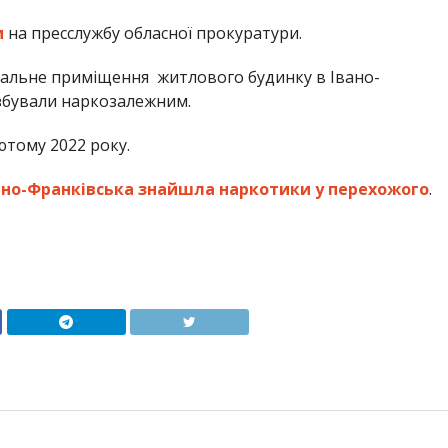
м
на пресслужбу обласної прокуратури.
вальне приміщення житлового будинку в Івано-
збували наркозалежним.
ютому 2022 року.
вано-Франківська знайшла наркотики у перехожого
.