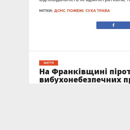
МІТКИ:
ДСНС
,
ПОЖЕЖІ
,
СУХА ТРАВА
ЖИТТЯ
На Франківщині піро
вибухонебезпечних 
Опубліковано
24.05.2022