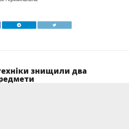
техніки знищили два
предмети