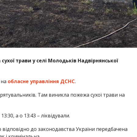
 сухої трави у селі Молодьків Надвірнянської
 на
обласне управління ДСНС
.
 рятувальників. Там виникла пожежа сухої трави на
:30, а о 13:43 – ліквідували.
 відповідно до законодавства України передбачена
ак і кримінальна.