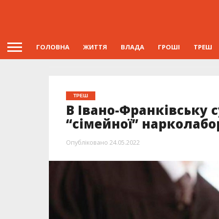
ГОЛОВНА
ЖИТТЯ
ВЛАДА
ГРОШІ
ТРЕШ
ТРЕШ
В Івано-Франківську 
“сімейної” нарколабо
Опубліковано
24.05.2022