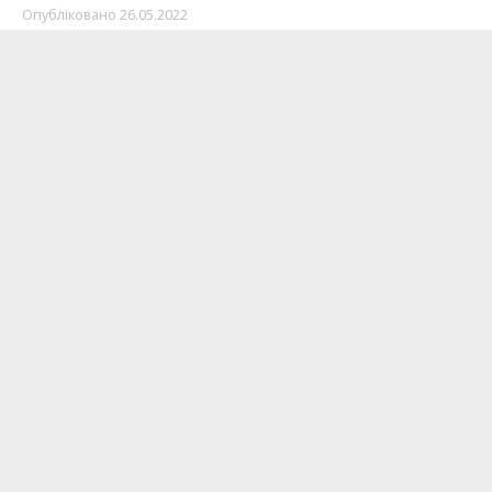
Опубліковано
26.05.2022
В обласній клінічній лікарні з травня працює
капеланська служба. Впродовж цього часу в її
роботі відбулися зміни.
Повідомляє
Інформатор
.