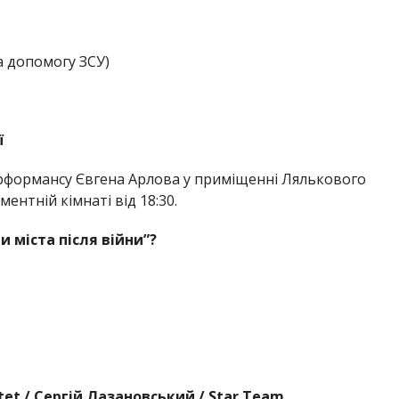
а допомогу ЗСУ)
ї
ерформансу Євгена Арлова у приміщенні Лялькового
ентній кімнаті від 18:30.
и міста після війни”?
tet / Сергій Лазановський / Star Team