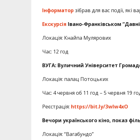
Інформатор
зібрав для вас події, які в
Екскурсія
Івано-Франківськом “Давні 
Локація: Кнайпа Мулярових
Час: 12 год
ВУГА: Вуличний Університет Громад
Локація: палац Потоцьких
Час: 4 червня об 11 год – 5 червня 19 го
Реєстрація:
https://bit.ly/3wIw4xO
Вечори українського кіно, показ філ
Локація: “Вагабундо”