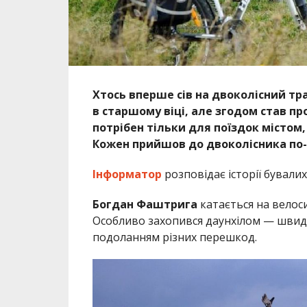
Хтось вперше сів на двоколісний тра
в старшому віці, але згодом став п
потрібен тільки для поїздок містом,
Кожен прийшов до двоколісника по-
Інформатор
розповідає історії бували
Богдан Фаштрига
катається на велосип
Особливо захопився даунхілом — швидк
подоланням різних перешкод.