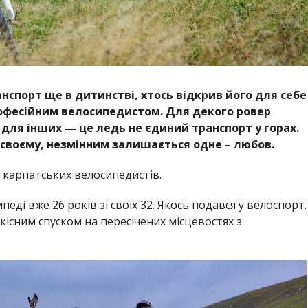
нспорт ще в дитинстві, хтось відкрив його для себе
рофесійним велосипедистом. Для декого ровер
 для інших — це ледь не єдиний транспорт у горах.
своєму, незмінним залишається одне – любов.
х карпатських велосипедистів.
еді вже 26 років зі своїх 32. Якось подався у велоспорт.
існим спуском на пересічених місцевостях з