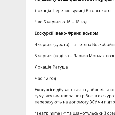
Локація: Перетин вулиці Вітовського 
Час: 5 червня о 16 – 18 год
Екскурсії Івано-Франківськом
4 червня (субота) – з Тетяна Воскобой
5 червня (неділя) – Лариса Мончак по
Локація: Ратуша
Час: 12 год
Екскурсії відбуваються за добровільн
суму, яку вважає за потрібне, а екскур
перерахують на допомогу ЗСУ чи підтр
“Театр mime IF” та Шамотульський осе