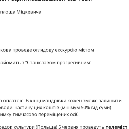
– площа Міцкевича
нікова проведе оглядову екскурсію містом
знайомить з “Станіславом прогресивним”
ою оплатою. В кінці мандрівки кожен зможе залишити
соводи частину цих коштів (мінімум 50% від суми)
имку тимчасово переміщених осіб.
редок культури (Польща) 5 червня проведуть
телеміст