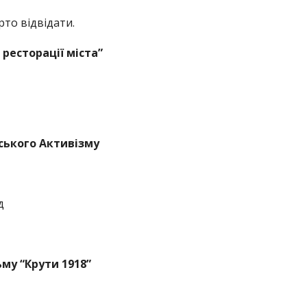
арто відвідати.
ресторації міста”
ського Активізму
д
ьму “Крути 1918”