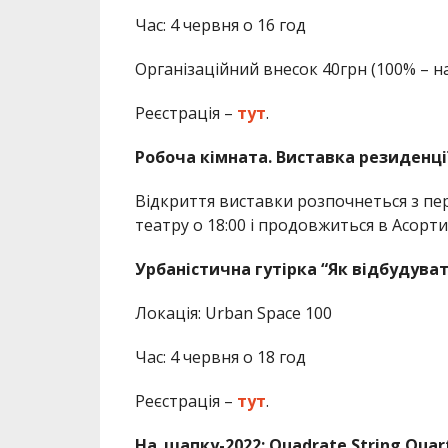
Час: 4 червня о 16 год
Організаційний внесок 40грн (100% – н
Реєстрація –
тут
.
Робоча кімната. Виставка резиденці
Відкриття виставки розпочнеться з п
театру о 18:00 і продовжиться в Асортим
Урбаністична гутірка “Як відбудуват
Локація: Urban Space 100
Час: 4 червня о 18 год
Реєстрація –
тут
.
На_шапку-2022: Quadrate String Quar