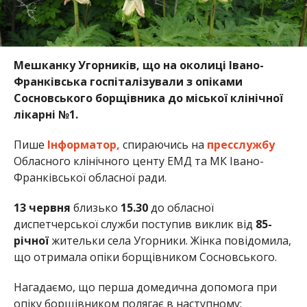
Мешканку Угорників, що на околиці Івано-
Франківська госпіталізували з опіками
Сосновського борщівника до міської клінічної
лікарні №1.
Пише
Інформатор,
спираючись на
пресслужбу
Обласного клінічного центу ЕМД та МК Івано-
Франківської обласної ради.
13 червня
близько
15.30
до обласної
диспетчерської служби поступив виклик від
85-
річної
жительки села Угорники. Жінка повідомила,
що отримала опіки борщівником Сосновського.
Нагадаємо, що перша домедична допомога при
опіку борщівником полягає в наступному: