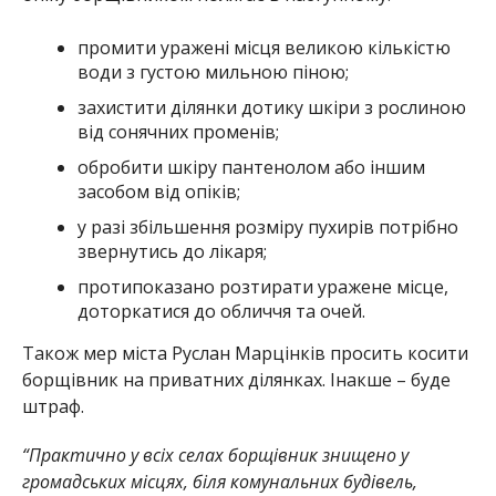
промити уражені місця великою кількістю
води з густою мильною піною;
захистити ділянки дотику шкіри з рослиною
від сонячних променів;
обробити шкіру пантенолом або іншим
засобом від опіків;
у разі збільшення розміру пухирів потрібно
звернутись до лікаря;
протипоказано розтирати уражене місце,
доторкатися до обличчя та очей.
Також мер міста Руслан Марцінків просить косити
борщівник на приватних ділянках. Інакше – буде
штраф.
“Практично у всіх селах борщівник знищено у
громадських місцях, біля комунальних будівель,