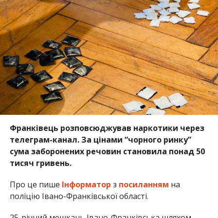
Франківець розповсюджував наркотики через
телеграм-канал. За цінами “чорного ринку”
сума заборонених речовин становила понад 50
тисяч гривень.
Про це пише
Інформатор
з
посиланням
на
поліцію Івано-Франківської області.
25-річний мешкань Івано-Франківська шляхом