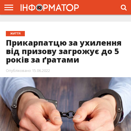
ГОЛОВНА
ЖИТТЯ
ВЛАДА
ГРОШІ
ТРЕШ
ТИСМЕНИЦЯ
НАДВІРНА
РОЗСЛІДУВАННЯ
АФІША
РЕКЛАМА
ПРО
ПРОЄКТ
ЖИТТЯ
Прикарпатцю за ухилення
від призову загрожує до 5
років за ґратами
Опубліковано
15.06.2022