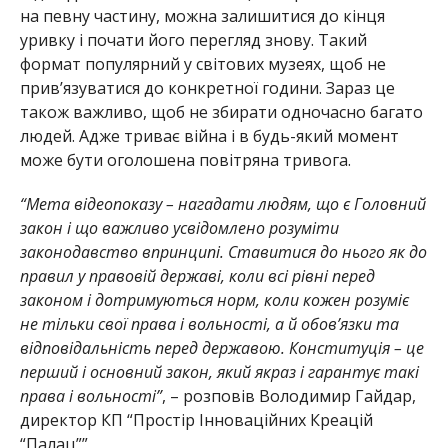
на певну частину, можна залишитися до кінця
уривку і почати його перегляд знову. Такий
формат популярний у світових музеях, щоб не
прив’язуватися до конкретної години. Зараз це
також важливо, щоб не збирати одночасно багато
людей. Адже триває війна і в будь-який момент
може бути оголошена повітряна тривога.
“Мета відеопоказу – нагадати людям, що є Головний
закон і що важливо усвідомлено розуміти
законодавство впринципі. Ставитися до нього як до
правил у правовій державі, коли всі рівні перед
законом і дотримуються норм, коли кожен розуміє
не тільки свої права і вольності, а й обов’язки та
відповідальність перед державою. Конституція – це
перший і основний закон, який якраз і гарантує такі
права і вольності”
, – розповів Володимир Гайдар,
директор КП “Простір Інноваційних Креацій
“Палац””