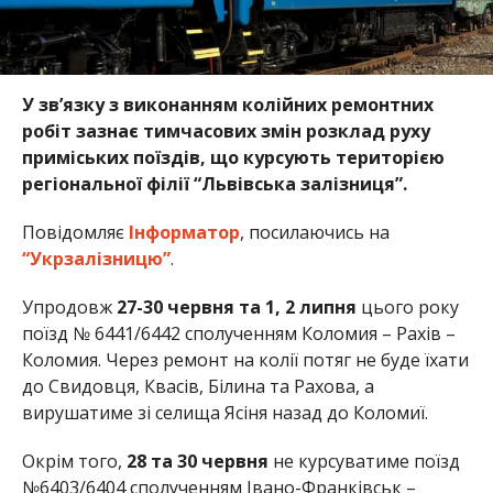
У зв’язку з виконанням колійних ремонтних
робіт зазнає тимчасових змін розклад руху
приміських поїздів, що курсують територією
регіональної філії “Львівська залізниця”.
Повідомляє
Інформатор
, посилаючись на
“Укрзалізницю”
.
Упродовж
27-30 червня та 1, 2 липня
цього року
поїзд № 6441/6442 сполученням Коломия – Рахів –
Коломия. Через ремонт на колії потяг не буде їхати
до Свидовця, Квасів, Білина та Рахова, а
вирушатиме зі селища Ясіня назад до Коломиї.
Окрім того,
28 та 30 червня
не курсуватиме поїзд
№6403/6404 сполученням Івано-Франківськ –