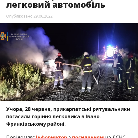
легковий автомобіль
Опубліковано
29.06.2022
Учора, 28 червня, прикарпатські рятувальники
погасили горіння легковика в Івано-
Франківському районі.
Повідомляє
Інформатор
з
посиланням
на ДСНС