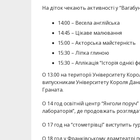
На діток чекають активності у “Вагабун
14:00 – Весела англійська
14:45 – Цікаве малювання
15:00 – Акторська майстерність
15:30 – Ліпка глиною
15:30 – Аплікація “Історія однієї 
О 13.00 на території Університету Ко
випускникам Університету Короля Дани
Граната.
О 14 год освітній центр “Янголи поруч
лабораторія”, де продовжать розглядат
О 17 год на “стометрівці” виступить гу
О 18 год у Франківському драмтеатрі п