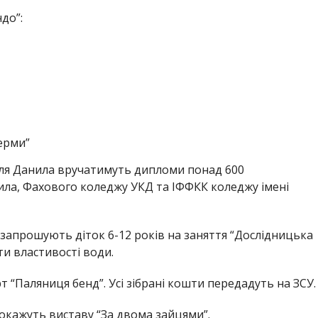
до”:
ферми”
роля Данила вручатимуть дипломи понад 600
ла, Фахового коледжу УКД та ІФФКК коледжу імені
” запрошують діток 6-12 років на заняття “Дослідницька
и властивості води.
рт “Паляниця бенд”. Усі зібрані кошти передадуть на ЗСУ.
окажуть виставу “За двома зайцями”.