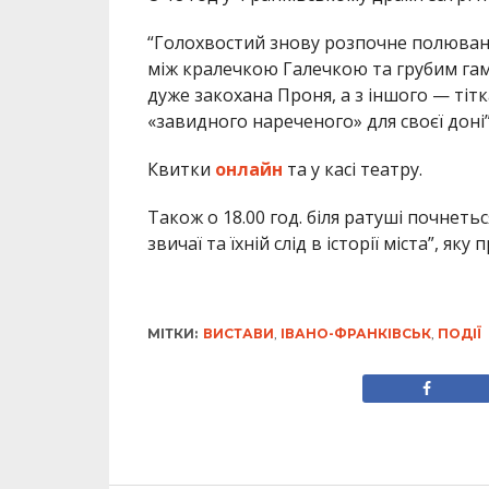
“Голохвостий знову розпочне полюванн
між кралечкою Галечкою та грубим гам
дуже закохана Проня, а з іншого — тітк
«завидного нареченого» для своєї доні”,
Квитки
онлайн
та у касі театру.
Також о 18.00 год. біля ратуші почнетьс
звичаї та їхній слід в історії міста”, я
МІТКИ:
ВИСТАВИ
,
ІВАНО-ФРАНКІВСЬК
,
ПОДІЇ