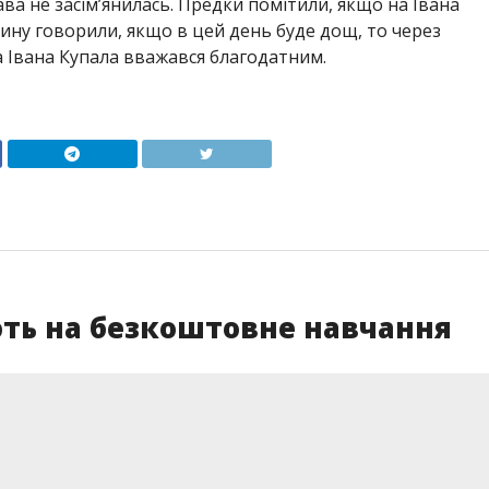
а не засім’янилась. Предки помітили, якщо на Івана
нину говорили, якщо в цей день буде дощ, то через
на Івана Купала вважався благодатним.
ть на безкоштовне навчання