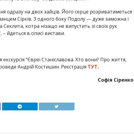
я одразу на двох зайців. Його серце розриватиметься
анцем Сірків. З одного боку Подолу — дуже заможна і
а Секлита, котра нізащо не випустить зі своїх рук
 – йдеться в описі вистави.
я екскурсія “Євреї Станіславова. Хто вони? Про життя,
ку проведе Андрій Костишин. Реєстрація
ТУТ.
Софія Сіренко