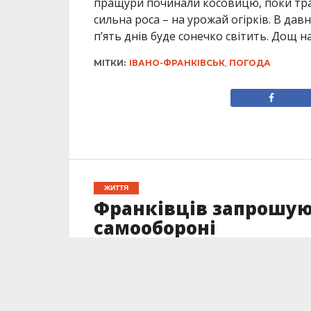
пращури починали косовицю, поки трав
сильна роса – на урожай огірків. В дав
п’ять днів буде сонечко світить. Дощ 
МІТКИ:
ІВАНО-ФРАНКІВСЬК
,
ПОГОДА
ЖИТТЯ
Франківців запрошую
самообороні
Опубліковано
06.07.2022