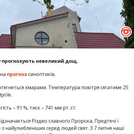
ку прогнозують невеликий дощ.
 на
прогноз
синоптиків.
атягнеться хмарами. Температура повітря сягатиме 25
усів.
огість –
91
%, тиск –
741
мм рт. ст.
ідзначається Різдво славного Пророка, Предтечі і
 з найулюбленіших серед людей свят. З 7 липня наші