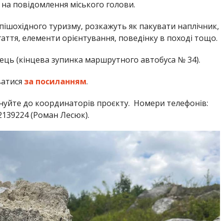
на повідомлення міського голови.
пішохідного туризму, розкажуть як пакувати наплічник,
аття, елементи орієнтування, поведінку в поході тощо.
инець (кінцева зупинка маршрутного автобуса № 34).
ватися
за посиланням
.
нуйте до координаторів проєкту. Номери телефонів:
2139224 (Роман Лесюк).