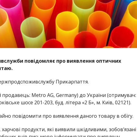
вслужби повідомляє про виявлення оптичних
итаю.
ержпродспоживслужбу Прикарпаття.
 продавець: Metro AG, Germany) до України (отримувач:
вське шосе 201-203, буд. літера «2 Б», м. Київ, 02121).
айно повідомити про виявлення даного товару в обігу.
, харчові продукти, які виявили шкідливими, зобов’язані
обочих днів письмово інформувати про виявлену