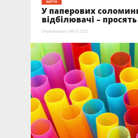
ЖИТТЯ
У паперових соломин
відбілювачі – просят
Опубліковано
08.07.2022