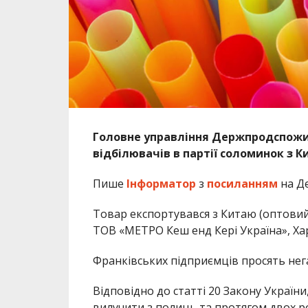
Головне управління Держпродспожи
відбілювачів в партії соломинок з К
Пише
Інформатор
з
посиланням
на Д
Товар експортувався з Китаю (оптовий
ТОВ «МЕТРО Кеш енд Кері Україна», Харкі
Франківських підприємців просять нег
Відповідно до статті 20 Закону України
вилучити з полиць та протягом двох р