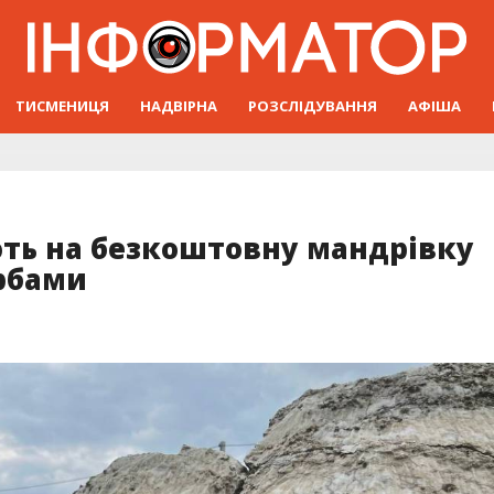
ТИСМЕНИЦЯ
НАДВІРНА
РОЗСЛІДУВАННЯ
АФІША
ть на безкоштовну мандрівку
рбами