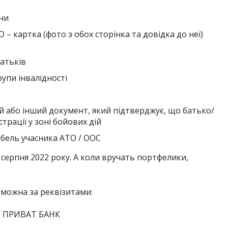
ни
ID – картка (фото з обох сторінка та довідка до неї)
батьків
упи інвалідності
й або інший документ, який підтверджує, що батько/
трації у зоні бойових дій
ибель учасника АТО / ООС
 серпня 2022 року. А коли вручать портфелики,
”можна за реквізитами:
58 ПРИВАТ БАНК