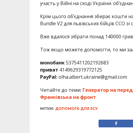
участь у Війні на сході України. об’єдн
Крім цього об’єднання збирає кошти на
Bundle V2 для львівських бійців ССО зі 
Вже вдалося зібрати понад 140000 грив
Тож якщо можете допомогти, то ми за
монобанк
5375411202192683
приват
4149629319772125
PayPal:
olha.albert.ukraine@gmail.com
Читайте до теми:
Генератор на передо
Франківська на фронт
МІТКИ:
ДОПОМОГА ДЛЯ ЗСУ