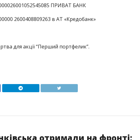
0000026001052545085 ПРИВАТ БАНК
00000 2600408809263 в АТ «Кредобанк»
ртва для акції “Перший портфелик”.
нківська отримали на фронті: