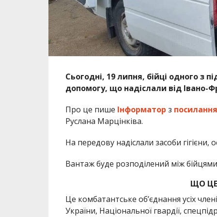
Сьогодні, 19 липня, бійці одного з 
допомогу, що надіслали від Івано-Ф
Про це пише
Інформатор
з
посиланн
Руслана Марцінківа.
На передову надіслали засоби гігієни, 
Вантаж буде розподілений між бійцями
ЩО ЦЕ
Це комбатантське об’єднання усіх члені
України, Національної гвардії, спецпі