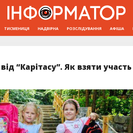
ТИСМЕНИЦЯ
НАДВІРНА
РОЗСЛІДУВАННЯ
АФІША
ід “Карітасу”. Як взяти участь