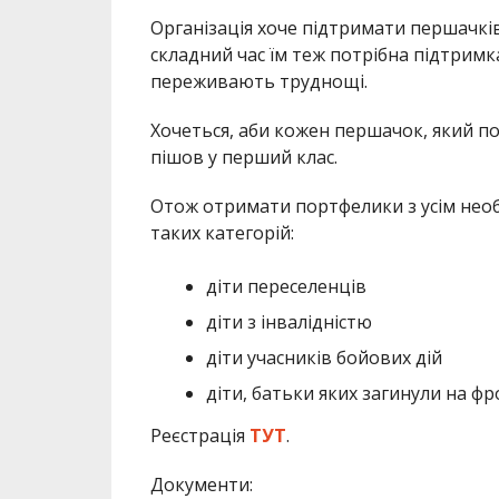
Організація хоче підтримати першачків
складний час їм теж потрібна підтримка
переживають труднощі.
Хочеться, аби кожен першачок, який по
пішов у перший клас.
Отож отримати портфелики з усім необ
таких категорій:
діти переселенців
діти з інвалідністю
діти учасників бойових дій
діти, батьки яких загинули на фро
Реєстрація
ТУТ
.
Документи: