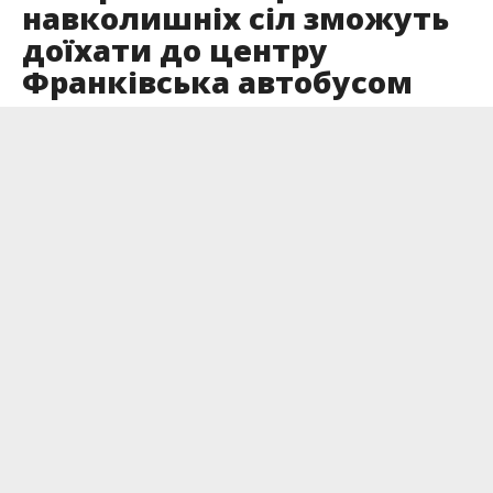
навколишніх сіл зможуть
доїхати до центру
Франківська автобусом
Опубліковано
03.08.2022
Від 15 серпня змін у маршруті зазнають 6
комунальних автобусів.