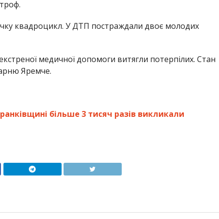
троф.
 річку квадроцикл. У ДТП постраждали двоє молодих
а екстреної медичної допомоги витягли потерпілих. Стан
ікарню Яремче.
анківщині більше 3 тисяч разів викликали