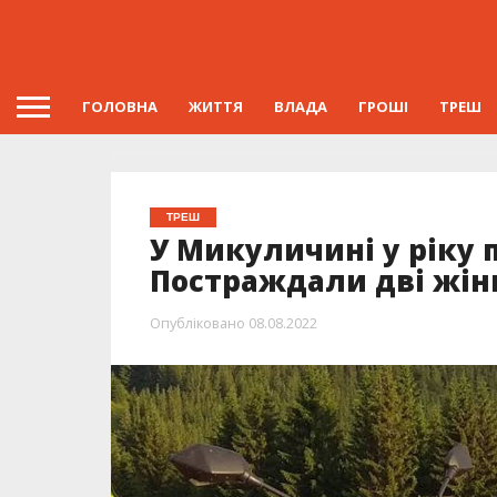
ГОЛОВНА
ЖИТТЯ
ВЛАДА
ГРОШІ
ТРЕШ
ТРЕШ
У Микуличині у ріку
Постраждали дві жін
Опубліковано
08.08.2022