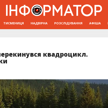
ТИСМЕНИЦЯ
НАДВІРНА
РОЗСЛІДУВАННЯ
АФІША
 перекинувся квадроцикл.
ки