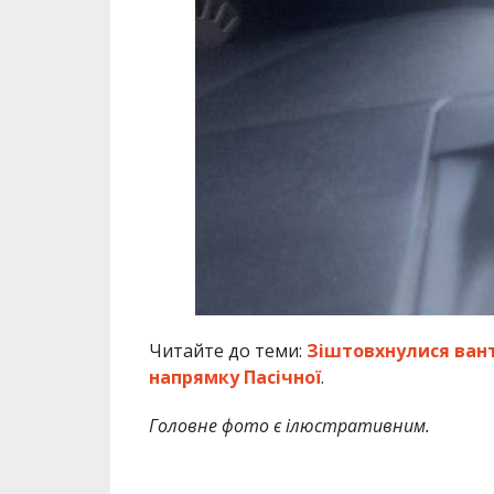
Читайте до теми:
Зіштовхнулися вант
напрямку Пасічної
.
Головне фото є ілюстративним.