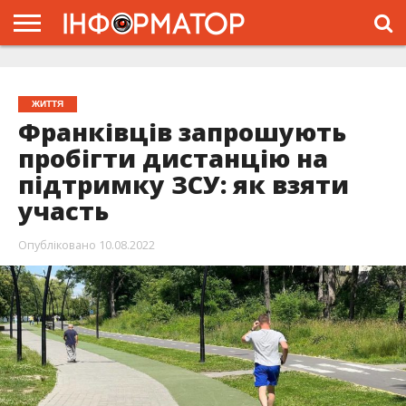
ГОЛОВНА
ЖИТТЯ
ВЛАДА
ГРОШІ
ТРЕШ
ТИСМЕНИЦЯ
НАДВІРНА
РОЗСЛІДУВАННЯ
АФІША
РЕКЛАМА
ПРО
ПРОЄКТ
ЖИТТЯ
Франківців запрошують
пробігти дистанцію на
підтримку ЗСУ: як взяти
участь
Опубліковано
10.08.2022