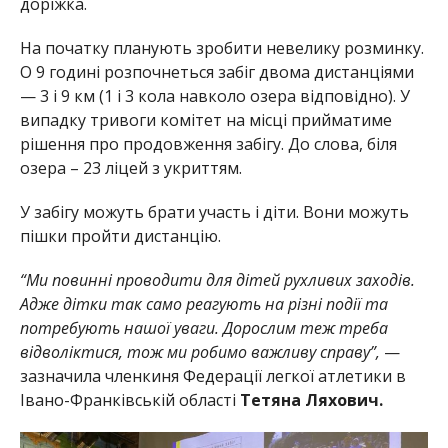
доріжка.
На початку планують зробити невелику розминку.
О 9 годині розпочнеться забіг двома дистанціями
— 3 і 9 км (1 і 3 кола навколо озера відповідно). У
випадку тривоги комітет на місці прийматиме
рішення про продовження забігу. До слова, біля
озера – 23 ліцей з укриттям.
У забігу можуть брати участь і діти. Вони можуть
пішки пройти дистанцію.
“Ми повинні проводити для дітей рухливих заходів.
Адже дітки так само реагують на різні події та
потребують нашої уваги. Дорослим теж треба
відволіктися, тож ми робимо важливу справу”,
—
зазначила членкиня Федерації легкої атлетики в
Івано-Франківській області
Тетяна Ляхович.