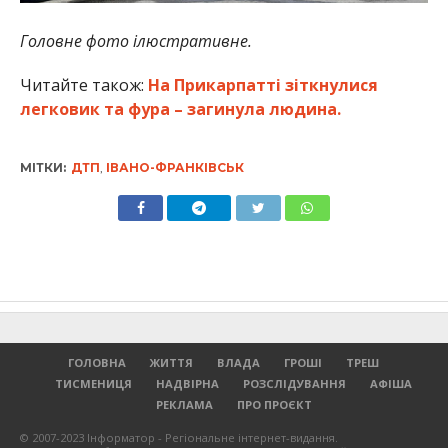
Головне фото ілюстративне.
Читайте також:
На Прикарпатті зіткнулися
легковик та фура – загинула людина.
МІТКИ:
ДТП
,
ІВАНО-ФРАНКІВСЬК
ГОЛОВНА
ЖИТТЯ
ВЛАДА
ГРОШІ
ТРЕШ
ТИСМЕНИЦЯ
НАДВІРНА
РОЗСЛІДУВАННЯ
АФІША
РЕКЛАМА
ПРО ПРОЄКТ
© 2007-2023 Інформатор - Регіональне інтернет-видання.