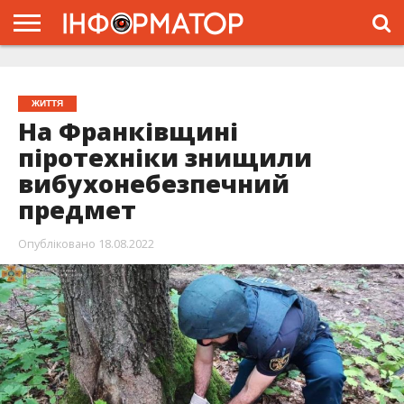
ГОЛОВНА
ЖИТТЯ
ВЛАДА
ГРОШІ
ТРЕШ
ТИСМЕНИЦЯ
НАДВІРНА
РОЗСЛІДУВАННЯ
АФІША
РЕКЛАМА
ПРО
ПРОЄКТ
ЖИТТЯ
На Франківщині
піротехніки знищили
вибухонебезпечний
предмет
Опубліковано
18.08.2022