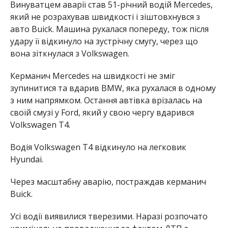
Винуватцем аварії став 51-річний водій Mercedes,
який не розрахував швидкості і зіштовхнувся з
авто Buick. Машина рухалася попереду, тож після
удару її відкинуло на зустрічну смугу, через що
вона зіткнулася з Volkswagen.
Керманич Mercedes на швидкості не зміг
зупинитися та вдарив BMW, яка рухалася в одному
з ним напрямком. Остання автівка врізалась на
своїй смузі у Ford, який у свою чергу вдарився
Volkswagen T4.
Водія Volkswagen T4 відкинуло на легковик
Hyundai.
Через масштабну аварію, постраждав керманич
Buick.
Усі водії виявилися тверезими. Наразі розпочато