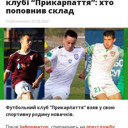
клубі “Прикарпаття”: хто
поповнив склад
Опубліковано
20.08.2022
Футбольний клуб “Прикарпаття” взяв у свою
спортивну родину новачків.
Пише
Інформатор,
спираючись на
пресслужбу