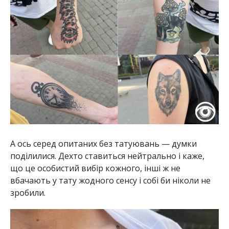
А ось серед опитаних без татуювань — думки
поділилися. Дехто ставиться нейтрально і каже,
що це особистий вибір кожного, інші ж не
вбачають у тату жодного сенсу і собі би ніколи не
зробили.