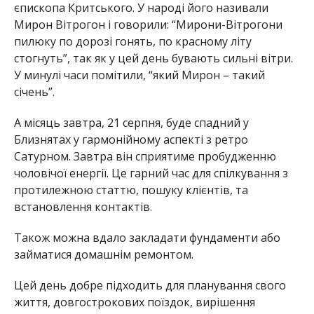
єпископа Критського. У народі його називали
Мирон Вітрогон і говорили: “Мирони-Вітрогони
пилюку по дорозі гонять, по красному літу
стогнуть”, так як у цей день бувають сильні вітри.
У минулі часи помітили, “який Мирон – такий
січень”.
А місяць завтра, 21 серпня, буде спадний у
Близнятах у гармонійному аспекті з ретро
Сатурном. Завтра він сприятиме пробудженню
чоловічої енергії. Це гарний час для спілкування з
протилежною статтю, пошуку клієнтів, та
встановлення контактів.
Також можна вдало закладати фундаменти або
займатися домашнім ремонтом.
Цей день добре підходить для планування свого
життя, довгострокових поїздок, вирішення