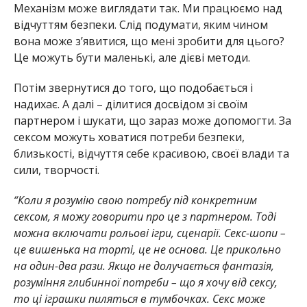
Механізм може виглядати так. Ми працюємо над
відчуттям безпеки. Слід подумати, яким чином
вона може з’явитися, що мені зробити для цього?
Це можуть бути маленькі, але дієві методи.
Потім звернутися до того, що подобається і
надихає. А далі – ділитися досвідом зі своїм
партнером і шукати, що зараз може допомогти. За
сексом можуть ховатися потреби безпеки,
близькості, відчуття себе красивою, своєї влади та
сили, творчості.
“Коли я розумію свою потребу під конкретним
сексом, я можу говорити про це з партнером. Тоді
можна включати рольові ігри, сценарії. Секс-шопи –
це вишенька на торті, це не основа. Це прикольно
на один-два рази. Якщо не долучається фантазія,
розуміння глибинної потреби – що я хочу від сексу,
то ці іграшки пиляться в тумбочках. Секс може