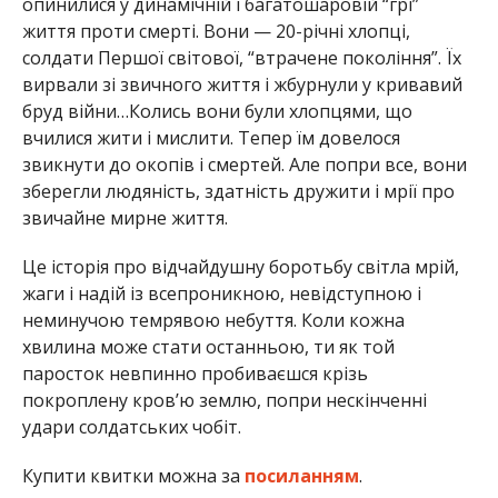
опинилися у динамічній і багатошаровій “грі”
життя проти смерті. Вони — 20-річні хлопці,
солдати Першої світової, “втрачене покоління”. Їх
вирвали зі звичного життя і жбурнули у кривавий
бруд війни…Колись вони були хлопцями, що
вчилися жити і мислити. Тепер їм довелося
звикнути до окопів і смертей. Але попри все, вони
зберегли людяність, здатність дружити і мрії про
звичайне мирне життя.
Це історія про відчайдушну боротьбу світла мрій,
жаги і надій із всепроникною, невідступною і
неминучою темрявою небуття. Коли кожна
хвилина може стати останньою, ти як той
паросток невпинно пробиваєшся крізь
покроплену кров’ю землю, попри нескінченні
удари солдатських чобіт.
Купити квитки можна за
посиланням
.