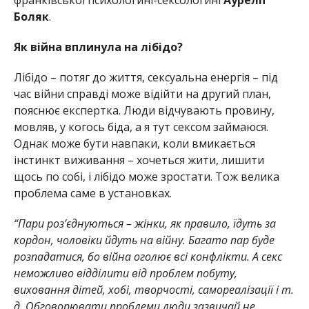
Боляк
.
Як війна вплинула на лібідо?
Лібідо – потяг до життя, сексуальна енергія – під
час війни справді може відійти на другий план,
пояснює експертка. Люди відчувають провину,
мовляв, у когось біда, а я тут сексом займаюся.
Однак може бути навпаки, коли вмикається
інстинкт виживання – хочеться жити, лишити
щось по собі, і лібідо може зростати. Тож велика
проблема саме в установках.
“Пари роз’єднуються – жінки, як правило, їдуть за
кордон, чоловіки йдуть на війну. Багато пар буде
розпадатися, бо війна оголює всі конфлікти. А секс
неможливо відділити від проблем побуту,
виховання дітей, хобі, творчості, самореалізації і т.
д. Обговорювати проблеми люди зазвичай не