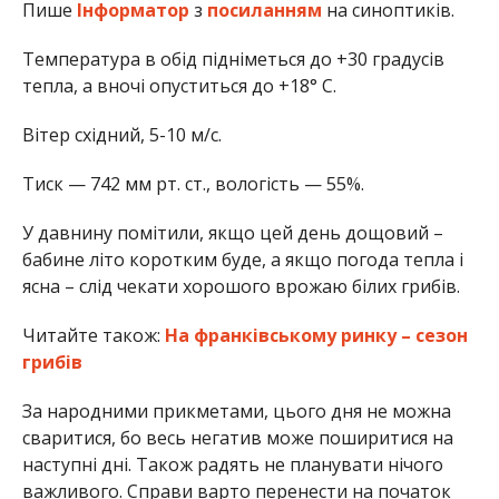
Пише
Інформатор
з
посиланням
на синоптиків.
Температура в обід підніметься до +30 градусів
тепла, а вночі опуститься до +18° С.
Вітер східний, 5-10 м/с.
Тиск — 742 мм рт. ст., вологість — 55%.
У давнину помітили, якщо цей день дощовий –
бабине літо коротким буде, а якщо погода тепла і
ясна – слід чекати хорошого врожаю білих грибів.
Читайте також:
На франківському ринку – сезон
грибів
За народними прикметами, цього дня не можна
сваритися, бо весь негатив може поширитися на
наступні дні. Також радять не планувати нічого
важливого. Справи варто перенести на початок