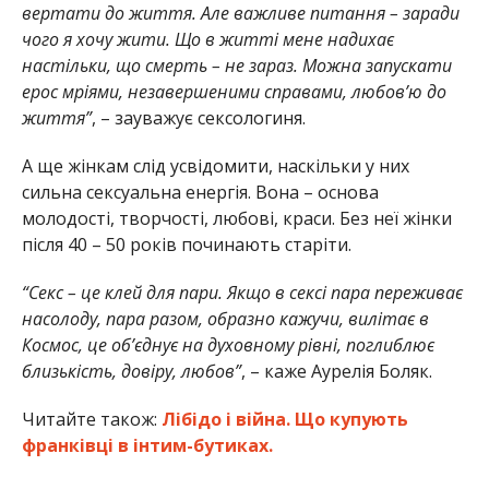
вертати до життя. Але важливе питання – заради
чого я хочу жити. Що в житті мене надихає
настільки, що смерть – не зараз. Можна запускати
ерос мріями, незавершеними справами, любов’ю до
життя”
, – зауважує сексологиня.
А ще жінкам слід усвідомити, наскільки у них
сильна сексуальна енергія. Вона – основа
молодості, творчості, любові, краси. Без неї жінки
після 40 – 50 років починають старіти.
“Секс – це клей для пари. Якщо в сексі пара переживає
насолоду, пара разом, образно кажучи, вилітає в
Космос, це об’єднує на духовному рівні, поглиблює
близькість, довіру, любов”
, – каже Аурелія Боляк.
Читайте також:
Лібідо і війна. Що купують
франківці в інтим-бутиках.