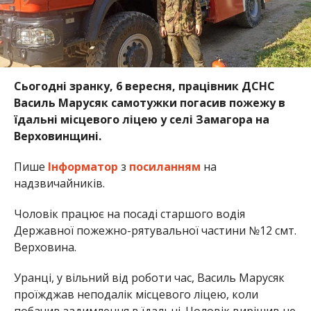
Сьогодні зранку, 6 вересня, працівник ДСНС
Василь Марусяк самотужки погасив пожежу в
їдальні місцевого ліцею у селі Замагора на
Верховинщині.
Пише
Інформатор
з
посиланням
на
надзвичайників.
Чоловік працює на посаді старшого водія
Державної пожежно-рятувальної частини №12 смт.
Верховина.
Уранці, у вільний від роботи час, Василь Марусяк
проїжджав неподалік місцевого ліцею, коли
побачив задимлення в їдальні. Чоловік вирішив не