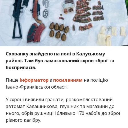
Схованку знайдено на полі в Калуському
районі. Там був замаскований схрон зброї та
боєприпасів.
Пише
Інформатор
з
посиланням
на поліцію
Івано-Франківської області.
У схроні виявили гранати, розкомплектований
автомат Калашникова, глушник та магазини до
нього, обріз рушниці і близько 170 набоїв до зброї
різного калібру.