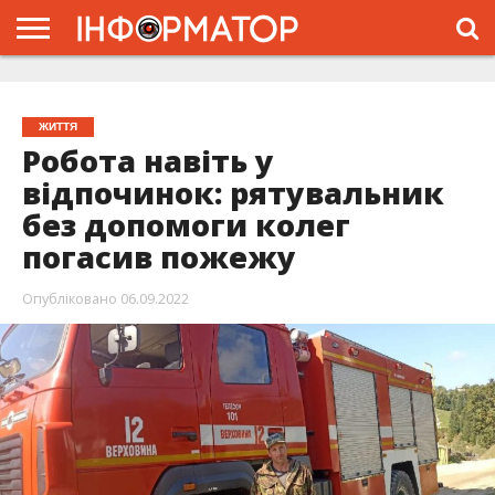
ГОЛОВНА
ЖИТТЯ
ВЛАДА
ГРОШІ
ТРЕШ
ТИСМЕНИЦЯ
НАДВІРНА
РОЗСЛІДУВАННЯ
АФІША
РЕКЛАМА
ПРО
ПРОЄКТ
ЖИТТЯ
Робота навіть у
відпочинок: рятувальник
без допомоги колег
погасив пожежу
Опубліковано
06.09.2022