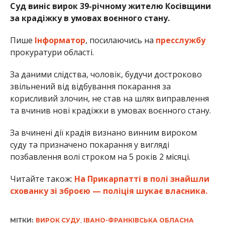
Суд виніс вирок 39-річному жителю Косівщини
за крадіжку в умовах воєнного стану.
Пише
Інформатор
, посилаючись на
пресслужбу
прокуратури області.
За даними слідства, чоловік, будучи достроково
звільнений від відбування покарання за
корисливий злочин, не став на шлях виправлення
та вчинив нові крадіжки в умовах воєнного стану.
За вчинені дії крадія визнано винним вироком
суду та призначено покарання у вигляді
позбавлення волі строком на 5 років 2 місяці.
Читайте також:
На Прикарпатті в полі знайшли
схованку зі зброєю — поліція шукає власника.
МІТКИ:
ВИРОК СУДУ
,
ІВАНО-ФРАНКІВСЬКА ОБЛАСНА