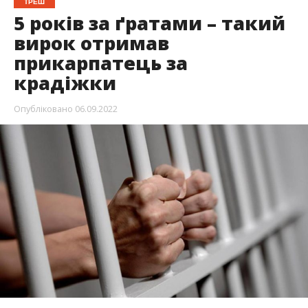
ТРЕШ
5 років за ґратами – такий
вирок отримав
прикарпатець за
крадіжки
Опубліковано
06.09.2022