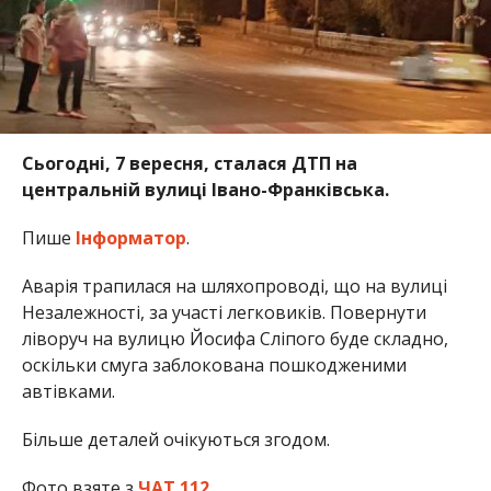
Сьогодні, 7 вересня, сталася ДТП на
центральній вулиці Івано-Франківська.
Пише
Інформатор
.
Аварія трапилася на шляхопроводі, що на вулиці
Незалежності, за участі легковиків. Повернути
ліворуч на вулицю Йосифа Сліпого буде складно,
оскільки смуга заблокована пошкодженими
автівками.
Більше деталей очікуються згодом.
Фото взяте з
ЧАТ 112.