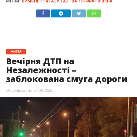
МІТКИ:
ВИМКНЕННЯ ГАЗУ
,
ГАЗ
,
ІВАНО-ФРАНКІВСЬК
ЖИТТЯ
Вечірня ДТП на
Незалежності –
заблокована смуга дороги
Опубліковано
07.09.2022