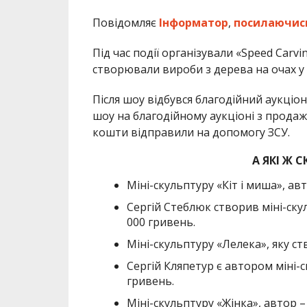
Повідомляє
Інформатор
,
посилаючис
Під час події організували «Speed Car
створювали вироби з дерева на очах у 
Після шоу відбувся благодійний аукціо
шоу на благодійному аукціоні з продажу
кошти відправили на допомогу ЗСУ.
А ЯКІ Ж
Міні-скульптуру «Кіт і миша», авт
Сергій Стеблюк створив міні-ску
000 гривень.
Міні-скульптуру «Лелека», яку с
Сергій Кляпетур є автором міні-с
гривень.
Міні-скульптуру «Жінка», автор –