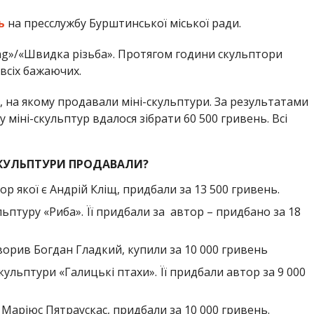
ь
на пресслужбу Бурштинської міської ради.
ving»/«Швидка різьба». Протягом години скульптори
всіх бажаючих.
н, на якому продавали міні-скульптури. За результатами
 міні-скульптур вдалося зібрати 60 500 гривень. Всі
 СКУЛЬПТУРИ ПРОДАВАЛИ?
ор якої є Андрій Кліщ, придбали за 13 500 гривень.
льптуру «Риба». Її придбали за автор – придбано за 18
творив Богдан Гладкий, купили за 10 000 гривень
кульптури «Галицькі птахи». Її придбали автор за 9 000
 Маріюс Пятраускас, придбали за 10 000 гривень.