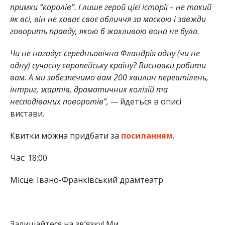
примхи “королів”. І лише герой цієї історії – не такий
як всі, він не ховає своє обличчя за маскою і завжди
говорить правду, якою б жахливою вона не була.
Чи не нагадує середньовічна Фландрія одну (чи не
одну) сучасну європейську країну? Висновки робити
вам. А ми забезпечимо вам 200 хвилин перевтілень,
інтриг, жартів, драматичних колізій та
несподіваних поворотів”, —
йдеться в описі
вистави.
Квитки можна придбати за
посиланням
.
Час: 18:00
Місце: Івано-Франківський драмтеатр
Залишайтеся на зв’язку! Ми