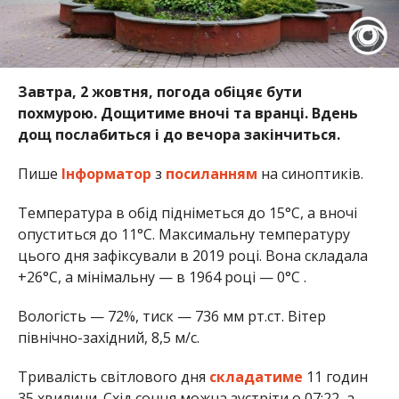
Завтра, 2 жовтня, погода обіцяє бути
похмурою. Дощитиме вночі та вранці. Вдень
дощ послабиться і до вечора закінчиться.
Пише
Інформатор
з
посиланням
на синоптиків.
Температура в обід підніметься до 15°С, а вночі
опуститься до 11°С. Максимальну температуру
цього дня зафіксували в 2019 році. Вона складала
+26°C, а мінімальну — в 1964 році — 0°C .
Вологість — 72%, тиск — 736 мм рт.ст. Вітер
північно-західний, 8,5 м/с.
Тривалість світлового дня
складатиме
11 годин
35 хвилини. Схід сонця можна зустріти о 07:22, а