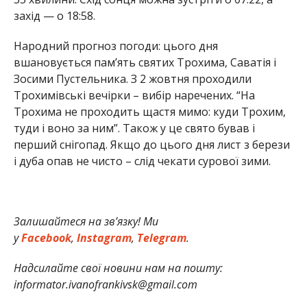
захід — о 18:58.
Народний прогноз погоди: цього дня
вшановується пам’ять святих Трохима, Саватія і
Зосими Пустельника. З 2 жовтня проходили
Трохимівські вечірки – вибір наречених. “На
Трохима не проходить щастя мимо: куди Трохим,
туди і воно за ним”. Також у це свято бував і
перший снігопад. Якщо до цього дня лист з берези
і дуба опав не чисто – слід чекати сурової зими.
Залишайтеся на зв’язку! Ми
у
Facebook
,
Instagram
,
Telegram
.
Надсилайте свої новини нам на пошту:
informator.ivanofrankivsk@gmail.com