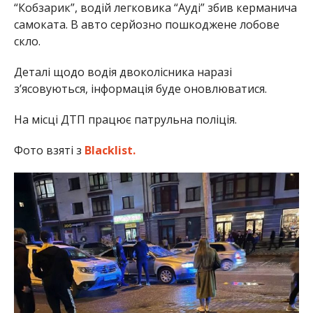
“Кобзарик”, водій легковика “Ауді” збив керманича
самоката. В авто серйозно пошкоджене лобове
скло.
Деталі щодо водія двоколісника наразі
з’ясовуються, інформація буде оновлюватися.
На місці ДТП працює патрульна поліція.
Фото взяті з
Blacklist.