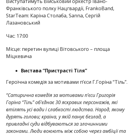
Виступатимуть Військовий оркестр Івано-
Франківського полку Нацгвардії, FrankoBand,
StarTeam: Каріна Столаба, Sanna, Сергій
Лазановський
Час: 17:00
Місце: перетин вулиці Вітовського – площа
Міцкевича
Вистава “Пристрасті Тіля”
Героїчна комедія за мотивами п’єси Г.Горіна “Тіль”.
“Сатирична комедія за мотивами п’єси Григорія
Горіна “Тіль” об’єднає 30 яскравих персонажів, які
втілять усі вади і слабкості людства. Народ, якому
дурять голови; країна, у якій панує безлад, а
привладні суди відбуваються за злочинними
законами. Люди воюють між собою через амбіції та