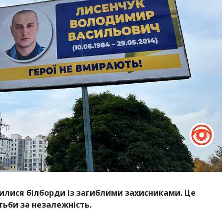
илися білборди із загиблими захисниками. Це
тьби за незалежність.