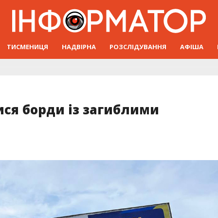
ТИСМЕНИЦЯ
НАДВІРНА
РОЗСЛІДУВАННЯ
АФІША
ися борди із загиблими