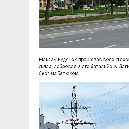
Максим Руденок працював волонтером у
складі добровольчого батальйону. Заг
Сергієм Батюком.