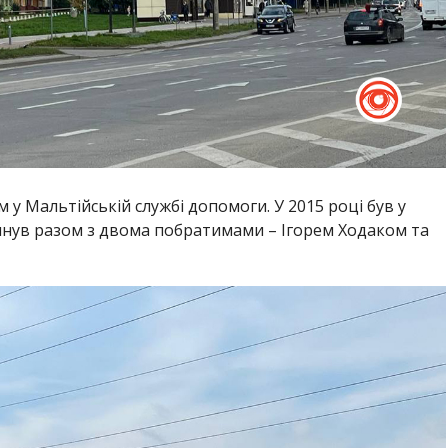
 Мальтійській службі допомоги. У 2015 році був у
инув разом з двома побратимами – Ігорем Ходаком та