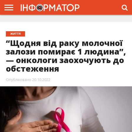
ГОЛОВНА
ЖИТТЯ
ВЛАДА
ГРОШІ
ТРЕШ
ТИСМЕНИЦЯ
НАДВІРНА
РОЗСЛІДУВАННЯ
АФІША
РЕКЛАМА
ПРО
ПРОЄКТ
ЖИТТЯ
“Щодня від раку молочної
залози помирає 1 людина”,
— онкологи заохочують до
обстеження
Опубліковано
20.10.2022