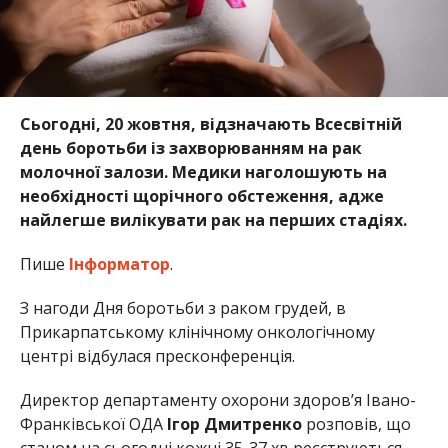
Сьогодні, 20 жовтня, відзначають Всесвітній
день боротьби із захворюванням на рак
молочної залози. Медики наголошують на
необхідності щорічного обстеження, адже
найлегше вилікувати рак на перших стадіях.
Пише
Інформатор
.
З нагоди Дня боротьби з раком грудей, в
Прикарпатському клінічному онкологічному
центрі відбулася пресконференція.
Директор департаменту охорони здоров’я Івано-
Франківської ОДА
Ігор Дмитренко
розповів, що
станом на сьогодні кожні 35-37 хв реєструються