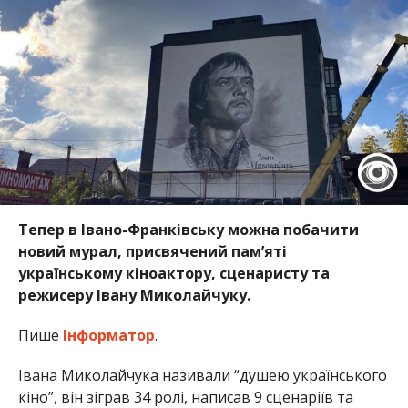
Тепер в Івано-Франківську можна побачити
новий мурал, присвячений пам’яті
українському кіноактору, сценаристу та
режисеру Івану Миколайчуку.
Пише
Інформатор
.
Івана Миколайчука називали “душею українського
кіно”, він зіграв 34 ролі, написав 9 сценаріїв та