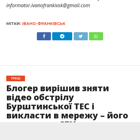
informator.ivanofrankivsk@gmail.com
МІТКИ:
ІВАНО-ФРАНКІВСЬК
ТРЕШ
Блогер вирішив зняти
відео обстрілу
Бурштинської ТЕС і
викласти в мережу – його
затримала СБУ
Опубліковано
20.10.2022