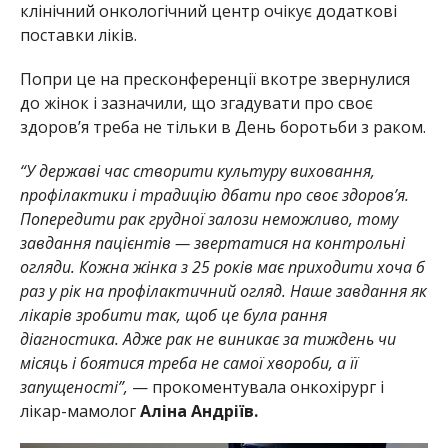
клінічний онкологічний центр очікує додаткові
поставки ліків.
Попри це на пресконференції вкотре звернулися
до жінок і зазначили, що згадувати про своє
здоров’я треба не тільки в День боротьби з раком.
“У державі час створити культуру виховання,
профілактики і традицію дбати про своє здоров’я.
Попередити рак грудної залози неможливо, тому
завдання пацієнтів — звертатися на контрольні
огляди. Кожна жінка з 25 років має приходити хоча б
раз у рік на профілактичний огляд. Наше завдання як
лікарів зробити так, щоб це була рання
діагностика. Адже рак не виникає за тиждень чи
місяць і боятися треба не самої хвороби, а її
запущеності”,
— прокоментувала онкохірург і
лікар-мамолог
Аліна Андріїв.