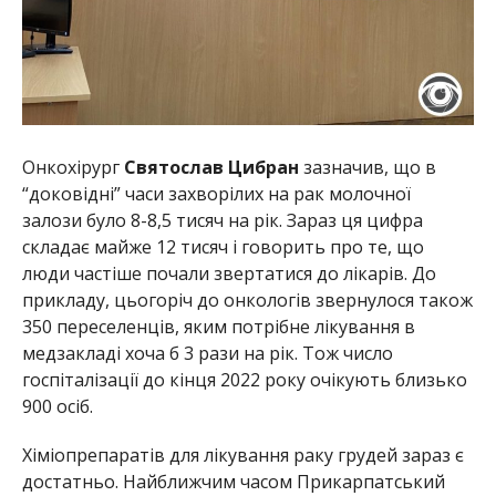
Онкохірург
Святослав Цибран
зазначив, що в
“доковідні” часи захворілих на рак молочної
залози було 8-8,5 тисяч на рік. Зараз ця цифра
складає майже 12 тисяч і говорить про те, що
люди частіше почали звертатися до лікарів. До
прикладу, цьогоріч до онкологів звернулося також
350 переселенців, яким потрібне лікування в
медзакладі хоча б 3 рази на рік. Тож число
госпіталізації до кінця 2022 року очікують близько
900 осіб.
Хіміопрепаратів для лікування раку грудей зараз є
достатньо. Найближчим часом Прикарпатський