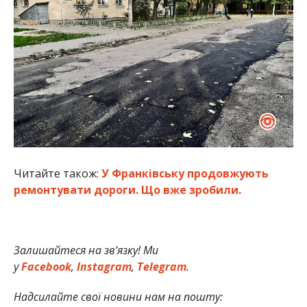
Читайте також:
У Франківську продовжують
ремонтувати дороги. Що вже зробили.
Залишайтеся на зв’язку! Ми
у
Facebook
,
Instagram
,
Telegram
.
Надсилайте свої новини нам на пошту: