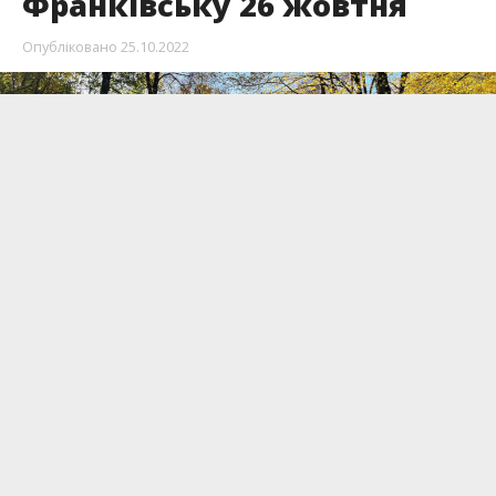
Франківську 26 жовтня
Опубліковано
25.10.2022
26 жовтня в Івано-Франківську – мінлива
хмарність, вранці місцями туман.
Повідомляє
Інформатор
з посиланням на
прогнози
синоптиків.