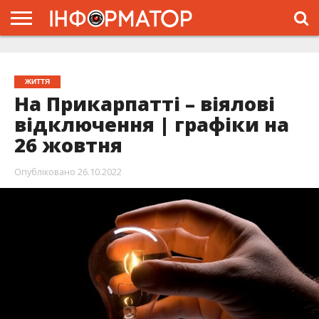
ГОЛОВНА
ЖИТТЯ
ВЛАДА
ГРОШІ
ТРЕШ
ТИСМЕНИЦЯ
НАДВІРНА
РОЗСЛІДУВАННЯ
АФІША
РЕКЛАМА
ПРО
ПРОЄКТ
ЖИТТЯ
На Прикарпатті – віялові
відключення | графіки на
26 жовтня
Опубліковано
26.10.2022