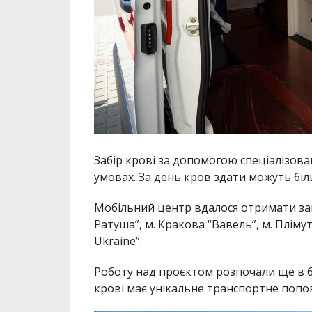
Забір крові за допомогою спеціалізов
умовах. За день кров здати можуть біл
Мобільний центр вдалося отримати завд
Ратуша”, м. Кракова “Вавель”, м. Плім
Ukraine”.
Роботу над проєктом розпочали ще в б
крові має унікальне транспортне попо