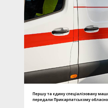
Першу та єдину спеціалізовану машин
передали Прикарпатському обласном