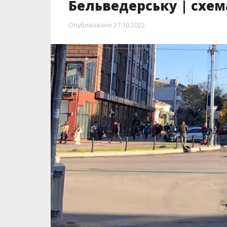
Бельведерську | схема
Опубліковано
27.10.2022