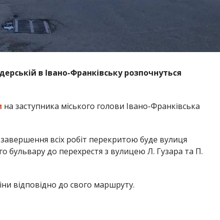
едерській в Івано-Франківську розпочнуться
м
на заступника міського голови Івано-Франківська
 завершення всіх робіт перекритою буде вулиця
го бульвару до перехрестя з вулицею Л. Гузара та П.
іни відповідно до свого маршруту.