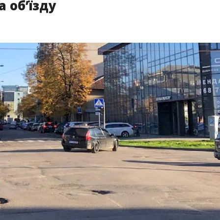
 об’їзду