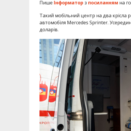
Пише
Інформатор
з
посиланням
на го
Такий мобільний центр на два крісла 
автомобіля Mercedes Sprinter. Усереди
доларів.