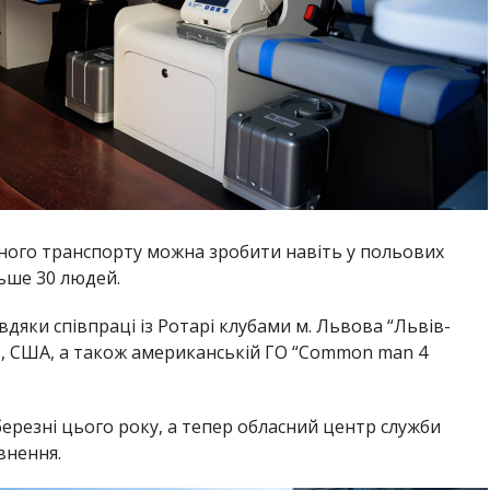
аного транспорту можна зробити навіть у польових
ьше 30 людей.
яки співпраці із Ротарі клубами м. Львова “Львів-
ут, США, а також американській ГО “Common man 4
ерезні цього року, а тепер обласний центр служби
внення.