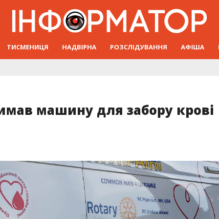
ТИСМЕНИЦЯ
НАДВІРНА
РОЗСЛІДУВАННЯ
АФІША
имав машину для забору крові