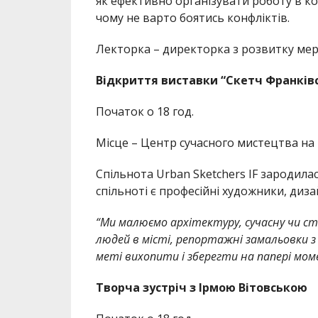
як ефективно організувати роботу в ко
чому не варто боятись конфліктів.
Лекторка – директорка з розвитку мере
Відкриття виставки “Скетч Франківсь
Початок о 18 год.
Місце – Центр сучасного мистецтва на 
Спільнота Urban Sketchers IF зародилас
спільноті є професійні художники, диз
“Ми малюємо архітектуру, сучасну чи ст
людей в місті, репортажні замальовки з
меті вихопити і зберегти на папері мом
Творча зустріч з Ірмою Вітовською