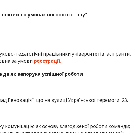
процесів в умовах воєнного стану”
ауково-педагогічні працівники університетів, аспіранти,
товна за умови
реєстрації.
анда як запорука успішної роботи
д.Реновація”, що на вулиці Української перемоги, 23.
у комунікацію як основу злагодженої роботи команди;