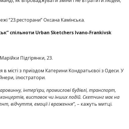
манді, як впроваджувати зміни і не втратити людей,
жі “23.ресторани” Оксана Камінська.
к” спільноти Urban Sketchers Ivano-Frankivsk
Марійки Підгірянки, 23.
я в місті з приїздом Катерини Кондратьєвої з Одеси. У
айнери, ілюстратори.
аровинну, інтер‘єри, промислові будівлі, транспорт,
 концертів, виставок чи інших подій. Скетчинг має на
ент, відчуття, емоції і враження”
, – кажуть митці.