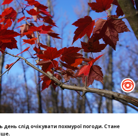
ь день слід очікувати похмурої погоди. Стане
іше.