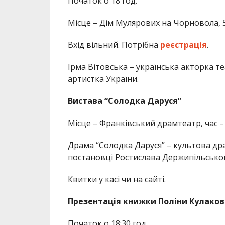
Початок о 18 год.
Місце – Дім Мулярових на Чорновола, 5
Вхід вільний. Потрібна
реєстрація
.
Ірма Вітовська – українська акторка те
артистка України.
Вистава “Солодка Даруся”
Місце – Франківський драмтеатр, час – 
Драма “Солодка Даруся” – культова др
постановці Ростислава Держипільськог
Квитки у касі чи на сайті.
Презентація книжки Поліни Кулаково
Початок о 18:30 год.