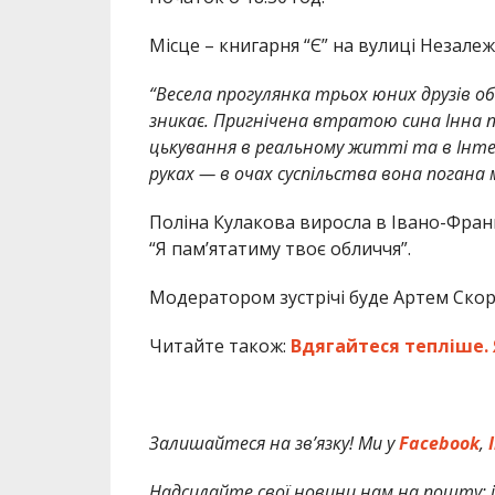
Місце – книгарня “Є” на вулиці Незалежн
“Весела прогулянка трьох юних друзів о
зникає. Пригнічена втратою сина Інна по
цькування в реальному житті та в Інтер
руках — в очах суспільства вона погана
Поліна Кулакова виросла в Івано-Фран
“Я пам’ятатиму твоє обличчя”.
Модератором зустрічі буде Артем Скор
Читайте також:
Вдягайтеся тепліше. 
Залишайтеся на зв’язку! Ми у
Facebook
,
I
Надсилайте свої новини нам на пошту: in