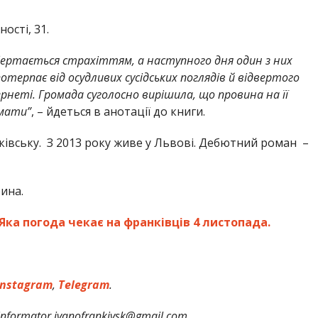
ості, 31.
бертається страхіттям, а наступного дня один з них
терпає від осудливих сусідських поглядів й відвертого
неті. Громада суголосно вирішила, що провина на її
 мати”
, – йдеться в анотації до книги.
ківську. З 2013 року живе у Львові. Дебютний роман –
ина.
Яка погода чекає на франківців 4 листопада.
nstagram
,
Telegram
.
formator.ivanofrankivsk@gmail.com