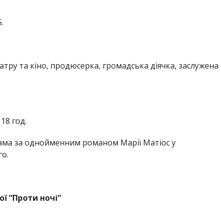
.
атру та кіно, продюсерка, громадська діячка, заслужена
18 год.
ама за однойменним романом Марії Матіос у
о.
ї “Проти ночі”