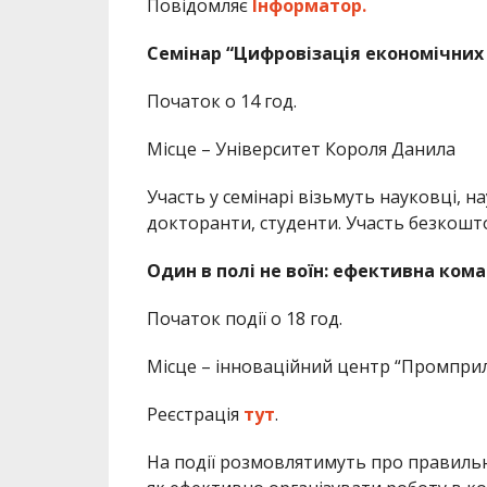
Повідомляє
Інформатор.
Семінар “Цифровізація економічних 
Початок о 14 год.
Місце – Університет Короля Данила
Участь у семінарі візьмуть науковці, н
докторанти, студенти. Участь безкош
Один в полі не воїн: ефективна ком
Початок події о 18 год.
Місце – інноваційний центр “Промприла
Реєстрація
тут
.
На події розмовлятимуть про правильн