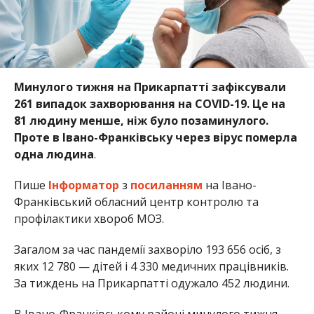
Минулого тижня на Прикарпатті зафіксували
261 випадок захворювання на COVID-19. Це на
81 людину менше, ніж було позаминулого.
Проте в Івано-Франківську через вірус померла
одна людина
.
Пише
Інформатор
з
посиланням
на Івано-
Франківський обласний центр контролю та
профілактики хвороб МОЗ.
Загалом за час пандемії захворіло 193 656 осіб, з
яких 12 780 — дітей і 4 330 медичних працівників.
За тиждень на Прикарпатті одужало 452 людини.
В Івано-Франківському районі минулого тижня