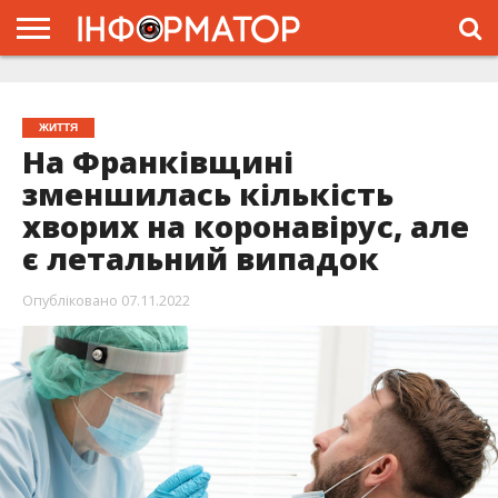
ГОЛОВНА
ЖИТТЯ
ВЛАДА
ГРОШІ
ТРЕШ
ТИСМЕНИЦЯ
НАДВІРНА
РОЗСЛІДУВАННЯ
АФІША
РЕКЛАМА
ПРО
ПРОЄКТ
ЖИТТЯ
На Франківщині
зменшилась кількість
хворих на коронавірус, але
є летальний випадок
Опубліковано
07.11.2022