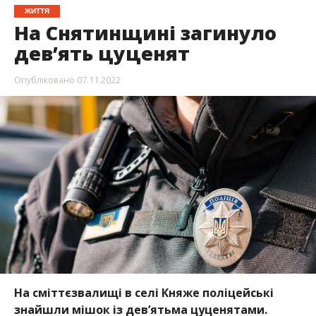
ЖИТТЯ
На Снятинщині загинуло
дев’ять цуценят
Опубліковано
07.11.2022
На сміттєзвалищі в селі Княже поліцейські
знайшли мішок із дев’ятьма цуценятами.