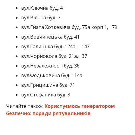
вул.Ключна буд. 4
вул.Вільна буд. 7
вул.Гната Хоткевича буд. 75а корп 1, 79
вул.Вовчинецька буд. 41
вул.Галицька буд. 124а , 147
вул.Чорновола буд. 21а, 37
вул.Незалежності буд. 36
вул.Федьковича буд. 114а
вул.Грицишина буд. 71
вул.Стефаника буд. 3
Читайте також:
Користуємось генератором
безпечно: поради рятувальників