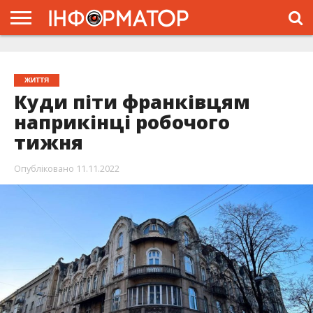
ГОЛОВНА
ЖИТТЯ
ВЛАДА
ГРОШІ
ТРЕШ
ТИСМЕНИЦЯ
НАДВІРНА
РОЗСЛІДУВАННЯ
АФІША
РЕКЛАМА
ПРО
ПРОЄКТ
ЖИТТЯ
Куди піти франківцям
наприкінці робочого
тижня
Опубліковано
11.11.2022