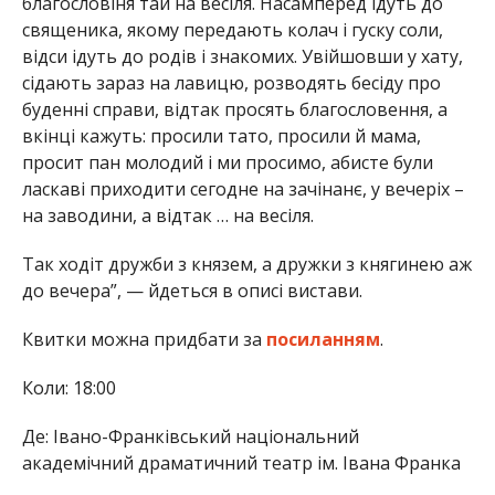
благословіня тай на весіля. Насамперед ідуть до
священика, якому передають колач і гуску соли,
відси ідуть до родів і знакомих. Увійшовши у хату,
сідають зараз на лавицю, розводять бесіду про
буденні справи, відтак просять благословення, а
вкінці кажуть: просили тато, просили й мама,
просит пан молодий і ми просимо, абисте були
ласкаві приходити сегодне на зачінанє, у вечеріх –
на заводини, а відтак … на весіля.
Так ходіт дружби з князем, а дружки з княгинею аж
до вечера”, — йдеться в описі вистави.
Квитки можна придбати за
посиланням
.
Коли: 18:00
Де: Івано-Франківський національний
академічний драматичний театр ім. Івана Франка