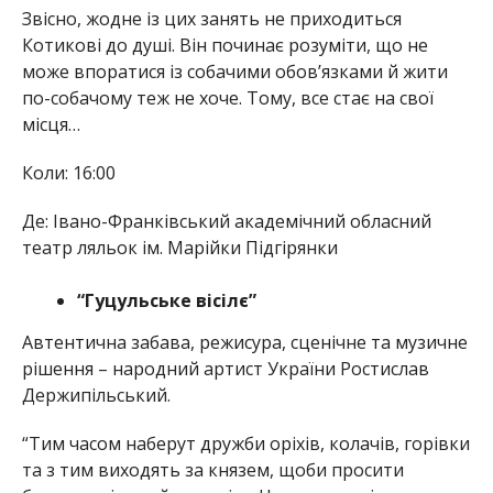
Звісно, жодне із цих занять не приходиться
Котикові до душі. Він починає розуміти, що не
може впоратися із собачими обов’язками й жити
по-собачому теж не хоче. Тому, все стає на свої
місця…
Коли: 16:00
Де: Івано-Франківський академічний обласний
театр ляльок ім. Марійки Підгірянки
“Гуцульське вісілє”
Автентична забава, режисура, сценічне та музичне
рішення – народний артист України Ростислав
Держипільський.
“Тим часом наберут дружби оріхів, колачів, горівки
та з тим виходять за князем, щоби просити