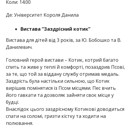
Коли: 14:00
Де: Університет Короля Данила
Вистава “Заздрісний котик”
Вистава для дітей від 3 років, за Ю. Бобошко та В.
Данилевич.
Головний герой вистави – Котик, котрий багато
спить та живе у теплі й комфорті, позаздрив Псові,
за те, що той за віддану службу отримав медаль.
Заздрість була настільки сильною, що Котик
вирішив помінятися із Псом місцями. Пес вчить
його гавкати та дозволяє зайняти своє місце у
будці.
Внаслідок цього заздрісному Котикові доводиться
спати на соломі, гризти кістку та ходити на
полювання.