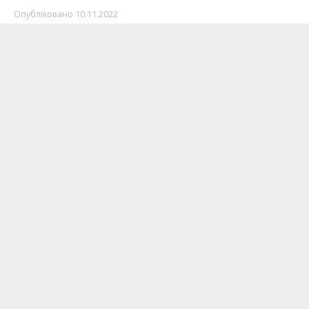
Опубліковано
10.11.2022
Завтра, 11 листопада, опадів у місті не
передбачається. Але небо весь день буде
вкрите хмарами.
Пише
Інформатор
з
посиланням
на синоптиків.