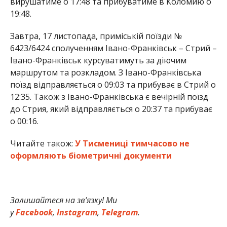
вирушатиме о 17:48 та прибуватиме в Коломию о
19:48.
Завтра, 17 листопада, приміській поїзди №
6423/6424 сполученням Івано-Франківськ – Стрий –
Івано-Франківськ курсуватимуть за діючим
маршрутом та розкладом. З Івано-Франківська
поїзд відправляється о 09:03 та прибуває в Стрий о
12:35. Також з Івано-Франківська є вечірній поїзд
до Стрия, який відправляється о 20:37 та прибуває
о 00:16.
Читайте також:
У Тисмениці тимчасово не
оформляють біометричні документи
Залишайтеся на зв’язку! Ми
у
Facebook
,
Instagram
,
Telegram
.