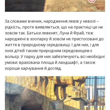
За словами вчених, народження левів у неволі –
рідкість, проте виявляється, що на практиці це не
зовсім так. Батьки левенят, Луна й Фрай, теж
народжені в зоопарку й зовсім не пристосовані до
життя в природному середовищі. І для них, і для
їхніх дітей таким природним середовищем є
вольєр. У парку для них забезпечують всі необхідні
умови: врахована площа й ландшафт, а також
хороше харчування й догляд.