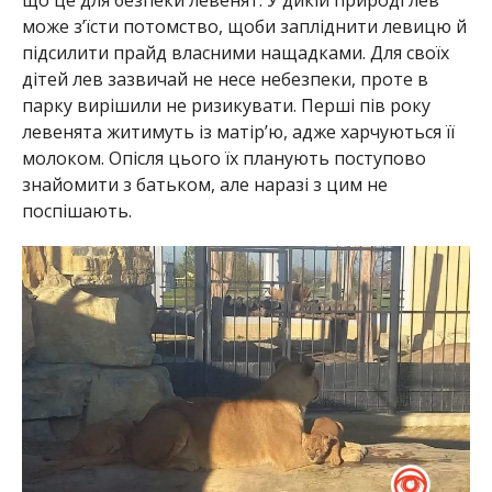
може з’їсти потомство, щоби запліднити левицю й
підсилити прайд власними нащадками. Для своїх
дітей лев зазвичай не несе небезпеки, проте в
парку вирішили не ризикувати. Перші пів року
левенята житимуть із матір’ю, адже харчуються її
молоком. Опісля цього їх планують поступово
знайомити з батьком, але наразі з цим не
поспішають.