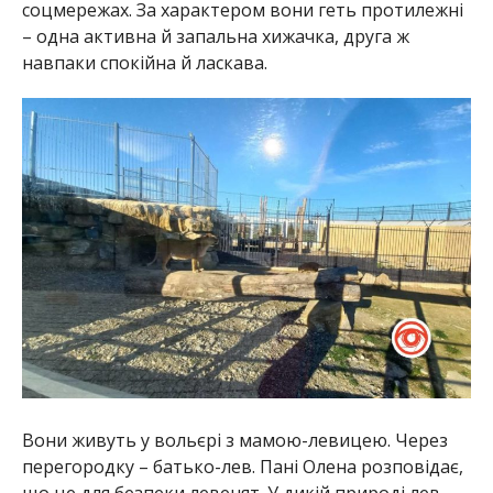
соцмережах. За характером вони геть протилежні
– одна активна й запальна хижачка, друга ж
навпаки спокійна й ласкава.
Вони живуть у вольєрі з мамою-левицею. Через
перегородку – батько-лев. Пані Олена розповідає,
що це для безпеки левенят. У дикій природі лев