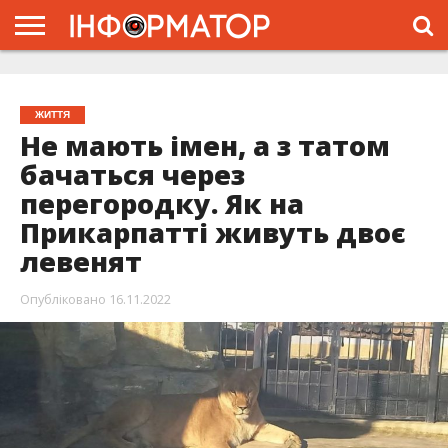
ГОЛОВНА
ЖИТТЯ
ВЛАДА
ГРОШІ
ТРЕШ
ТИСМЕНИЦЯ
НАДВІРНА
РОЗСЛІДУВАННЯ
АФІША
РЕКЛАМА
ПРО
ПРОЄКТ
ЖИТТЯ
Не мають імен, а з татом
бачаться через
перегородку. Як на
Прикарпатті живуть двоє
левенят
Опубліковано
16.11.2022