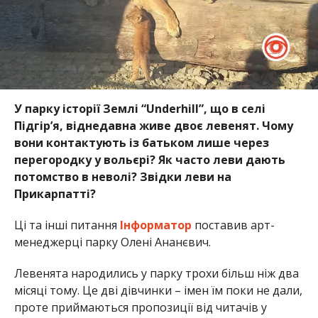
У парку історії Землі “Underhill”, що в селі
Підгір’я, віднедавна живе двоє левенят. Чому
вони контактують із батьком лише через
перегородку у вольєрі? Як часто леви дають
потомство в неволі? Звідки леви на
Прикарпатті?
Ці та інші питання
Інформатор
поставив арт-
менеджерці парку Олені Ананєвич.
Левенята народились у парку трохи більш ніж два
місяці тому. Це дві дівчинки – імен їм поки не дали,
проте приймаються пропозиції від читачів у