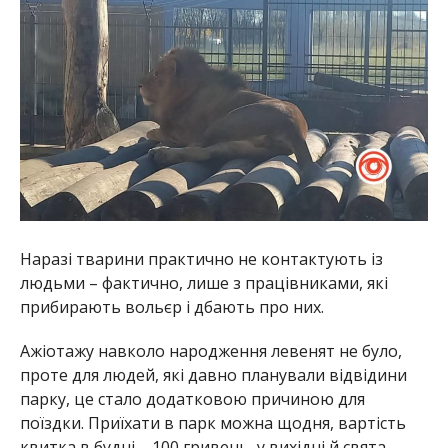
Наразі тварини практично не контактують із
людьми – фактично, лише з працівниками, які
прибирають вольєр і дбають про них.
Ажіотажу навколо народження левенят не було,
проте для людей, які давно планували відвідини
парку, це стало додатковою причиною для
поїздки. Приїхати в парк можна щодня, вартість
квитка в будні – 100 гривень, у вихідні й свята –