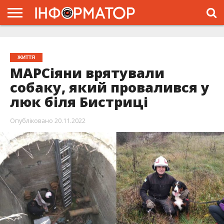
ГОЛОВНА
ЖИТТЯ
ВЛАДА
ГРОШІ
ТРЕШ
ТИСМЕНИЦЯ
НАДВІРНА
РОЗСЛІДУВАННЯ
АФІША
РЕКЛАМА
ПРО
ПРОЄКТ
ЖИТТЯ
МАРСіяни врятували
собаку, який провалився у
люк біля Бистриці
Опубліковано
20.11.2022