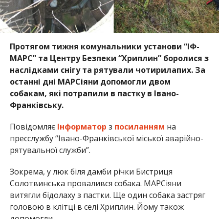
Протягом тижня комунальники установи “ІФ-
МАРС” та Центру Безпеки “Хриплин” боролися з
наслідками снігу та рятували чотирилапих. За
останні дні МАРСіяни допомогли двом
собакам, які потрапили в пастку в Івано-
Франківську.
Повідомляє
Інформатор
з
посиланням
на
пресслужбу “Івано-Франківської міської аварійно-
рятувальної служби”.
Зокрема, у люк біля дамби річки Бистриця
Солотвинська провалився собака. МАРСіяни
витягли бідолаху з пастки. Ще один собака застряг
головою в клітці в селі Хриплин. Йому також
допомогли.