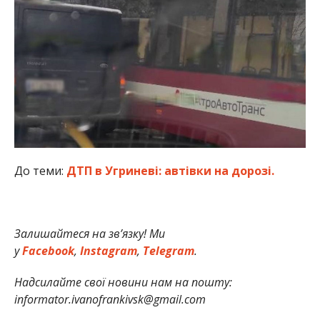
До теми:
ДТП в Угриневі: автівки на дорозі.
Залишайтеся на зв’язку! Ми
у
Facebook
,
Instagram
,
Telegram
.
Надсилайте свої новини нам на пошту:
informator.ivanofrankivsk@gmail.com